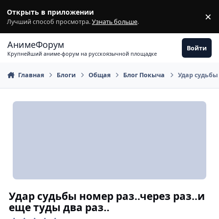
Перейти к содержимому
Открыть в приложении
×
З
Лучший способ просмотра.
Узнать больше
.
АнимеФорум
Войти
Крупнейший аниме-форум на русскоязычной площадке
Главная
Блоги
Общая
Блог Покыча
Удар судьбы 
Удар судьбы номер раз..через раз..и
еще туды два раз..