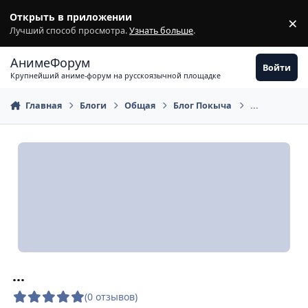
Перейти к содержимому
Открыть в приложении
×
З
Лучший способ просмотра.
Узнать больше
.
АнимеФорум
Войти
Крупнейший аниме-форум на русскоязычной площадке
Главная
Блоги
Общая
Блог Покыча
...
...
(0 отзывов)