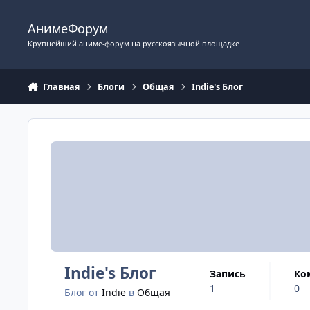
Перейти к содержимому
АнимеФорум
Крупнейший аниме-форум на русскоязычной площадке
Главная
Блоги
Общая
Indie's Блог
Indie's Блог
запись
к
1
0
Блог от
Indie
в
Общая