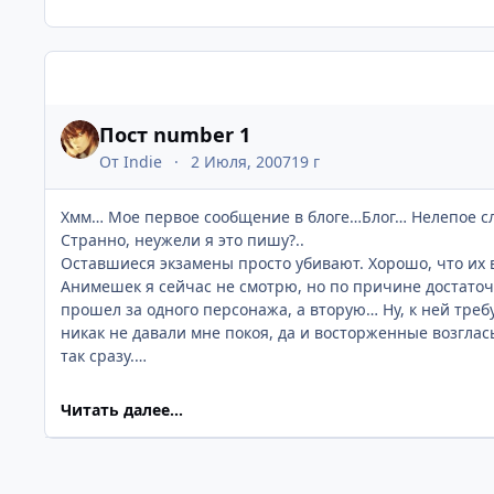
Записи в этом блоге
Пост number 1
От
Indie
2 Июля, 2007
19 г
Хмм… Мое первое сообщение в блоге…Блог… Нелепое слов
Странно, неужели я это пишу?..
Оставшиеся экзамены просто убивают. Хорошо, что их в
Анимешек я сейчас не смотрю, но по причине достаточн
прошел за одного персонажа, а вторую… Ну, к ней треб
никак не давали мне покоя, да и восторженные возгласы 
так сразу.
Зато вот Odin Sphere навеяла мне вдохновение на напи
два обзора (на MK Armageddon и Rayman Raving Rabbids
Читать далее...
Wren на него не отзывается. Интересно, так прочитал л
НИХАЧУ быть переводчиком! Выбрал специальность чист
пропустил. По-крайней мере он похвалил мой уровень р