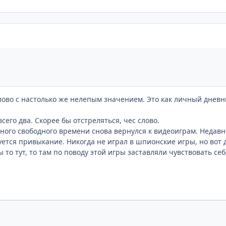
о с настолько же нелепым значением. Это как личный дневник, 
сего два. Скорее бы отстреляться, чес слово.
ого свободного времени снова вернулся к видеоиграм. Недавно
уется привыкание. Никогда не играл в шпионские игры, но вот 
то тут, то там по поводу этой игры заставляли чувствовать себ
сание обзора к этой чудесной игре. Эх, и где же еще требуют
), которые я отправил Wren`у, ему не понравились. Зато над т
и он его?
о ради языка. ХАЧУ быть игровым журналистом. Блин, в Америку
азговорного английского, хоть какой-то позитив.