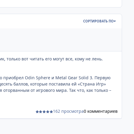
СОРТИРОВАТЬ ПО
только вот читать его могут все, кому не лень.
 приобрел Odin Sphere и Metal Gear Solid 3. Первую
десять баллов, которые поставила ей «Страна Игр»
я оторванным от игрового мира. Так что, как только –
ся игровые редакторы, кроме «Страны Игр»? Предыдущие
ретьим обзором я действительно попотел, но господин
162 просмотра
0 комментариев
 в этом году уехать не получилось – посол не