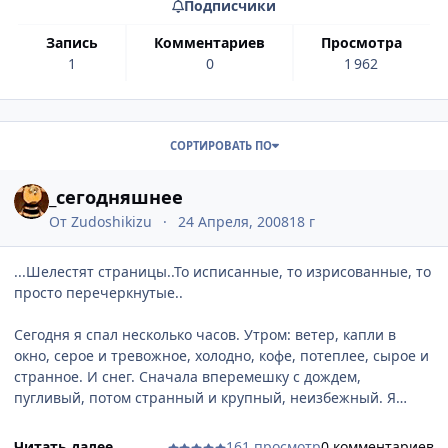
Подписчики
запись
комментариев
просмотра
1
0
1 962
Записи в этом блоге
СОРТИРОВАТЬ ПО
_сегодняшнее
От
Zudoshikizu
24 Апреля, 2008
18 г
...Шелестят страницы..То исписанные, то изрисованные, то
просто перечеркнутые..
Сегодня я спал несколько часов. Утром: ветер, капли в
окно, серое и тревожное, холодно, кофе, потеплее, сырое и
странное. И снег. Сначала вперемешку с дождем,
пугливый, потом странный и крупный, неизбежный. Я
смотрел под музыку как он падает куда_то ниже плоскости
асфальта, словно за голограмму, дальше.. У снега сегодня
Читать далее...
161 просмотр
0 комментариев