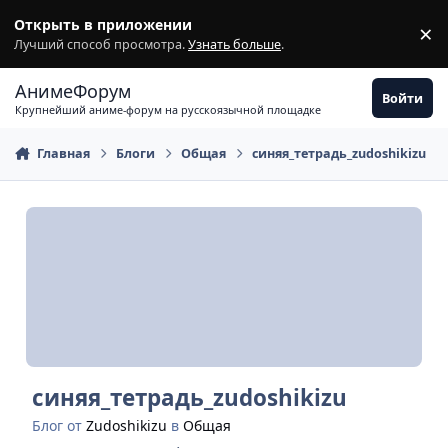
Перейти к содержимому
Открыть в приложении
×
З
Лучший способ просмотра.
Узнать больше
.
АнимеФорум
Войти
Крупнейший аниме-форум на русскоязычной площадке
Главная
Блоги
Общая
синяя_тетрадь_zudoshikizu
синяя_тетрадь_zudoshikizu
Блог от
Zudoshikizu
в
Общая