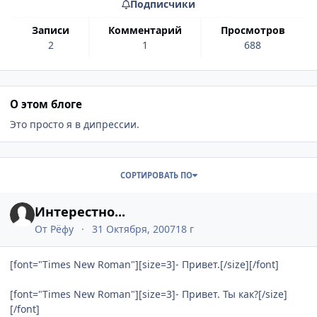
Подписчики
записи
комментарий
просмотров
2
1
688
О этом блоге
Это просто я в дипрессии.
Записи в этом блоге
СОРТИРОВАТЬ ПО
Интерестно...
От
Рёфу
31 Октября, 2007
18 г
[font="Times New Roman"][size=3]- Привет.[/size][/font]
[font="Times New Roman"][size=3]- Привет. Ты как?[/size]
[/font]