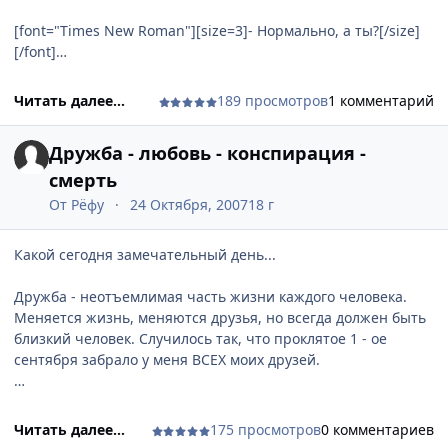
[font="Times New Roman"][size=3]- Нормально, а ты?[/size]
[/font]
[font="Times New Roman"][size=3]- Я тоже ничего.
Читать далее...
189 просмотров
1 комментарий
Понимаешь, я устала.[/size][/font]
Дружба - любовь - конспирация -
[font="Times New Roman"][size=3]- Из-за любви?[/size][/font]
смерть
[font="Times New Roman"][size=3]- Из-за него. Прости меня.
От
Рёфу
24 Октября, 2007
18 г
[/size][/font]
Какой сегодня замечательный день...
[font="Times New Roman"][size=3]- За что?[/size][/font]
Дружба - неотъемлимая часть жизни каждого человека.
[font="Times New Roman"][size=3]- Прощаешь?[/size][/font]
Меняется жизнь, меняются друзья, но всегда должен быть
близкий человек. Случилось так, что проклятое 1 - ое
[font="Times New Roman"][size=3]- Скажи, за что?[/size]
сентября забрало у меня ВСЕХ моих друзей.
[/font]
в жизни всё приходит и уходит,
[font="Times New Roman"][size=3]- За всё, за всё.[/size]
Рвётся дружбы тоненькая нить,
[/font]
Читать далее...
175 просмотров
0 комментариев
А сердце ранят больно телефоны,