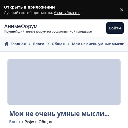
Перейти к содержимому
Открыть в приложении
×
З
Лучший способ просмотра.
Узнать больше
.
АнимеФорум
Войти
Крупнейший аниме-форум на русскоязычной площадке
Главная
Блоги
Общая
Мои не очень умные мысли..
Мои не очень умные мысли...
Блог от
Рёфу
в
Общая