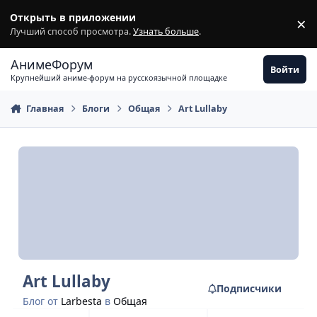
Перейти к содержимому
Открыть в приложении
×
З
Лучший способ просмотра.
Узнать больше
.
АнимеФорум
Войти
Крупнейший аниме-форум на русскоязычной площадке
Главная
Блоги
Общая
Art Lullaby
Art Lullaby
Подписчики
Блог от
Larbesta
в
Общая