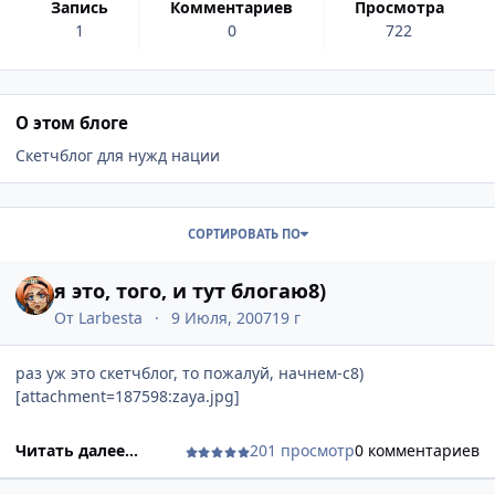
запись
комментариев
просмотра
1
0
722
О этом блоге
Скетчблог для нужд нации
Записи в этом блоге
СОРТИРОВАТЬ ПО
я это, того, и тут блогаю8)
От
Larbesta
9 Июля, 2007
19 г
раз уж это скетчблог, то пожалуй, начнем-с8)
[attachment=187598:zaya.jpg]
Читать далее...
201 просмотр
0 комментариев