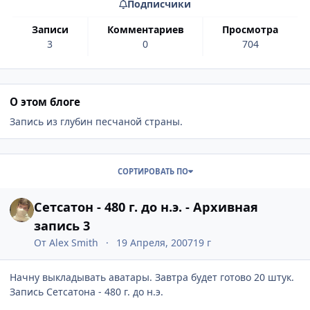
Подписчики
записи
комментариев
просмотра
3
0
704
О этом блоге
Запись из глубин песчаной страны.
Записи в этом блоге
СОРТИРОВАТЬ ПО
Сетсатон - 480 г. до н.э. - Архивная
запись 3
От
Аlex Smith
19 Апреля, 2007
19 г
Начну выкладывать аватары. Завтра будет готово 20 штук.
Запись Сетсатона - 480 г. до н.э.