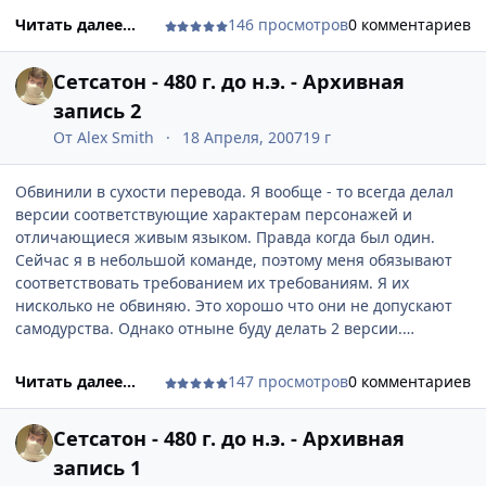
Читать далее...
146 просмотров
0 комментариев
Сетсатон - 480 г. до н.э. - Архивная
запись 2
От
Аlex Smith
18 Апреля, 2007
19 г
Обвинили в сухости перевода. Я вообще - то всегда делал
версии соответствующие характерам персонажей и
отличающиеся живым языком. Правда когда был один.
Сейчас я в небольшой команде, поэтому меня обязывают
соответствовать требованием их требованиям. Я их
нисколько не обвиняю. Это хорошо что они не допускают
самодурства. Однако отныне буду делать 2 версии.
Официальную и соответственно, мою - авторскую. Какая
будет лучше - решать вам.
Читать далее...
147 просмотров
0 комментариев
Запись Сетсатона - 480 г. до н.э.
Сетсатон - 480 г. до н.э. - Архивная
запись 1