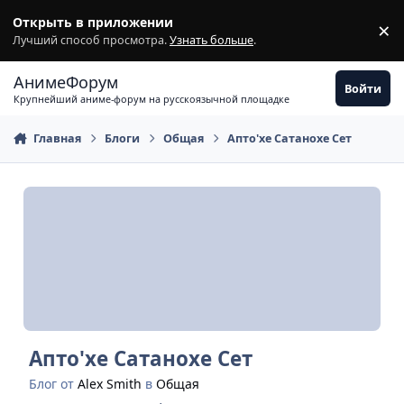
Перейти к содержимому
Открыть в приложении
×
З
Лучший способ просмотра.
Узнать больше
.
АнимеФорум
Войти
Крупнейший аниме-форум на русскоязычной площадке
Главная
Блоги
Общая
Апто'хе Сатанохе Сет
Апто'хе Сатанохе Сет
Блог от
Аlex Smith
в
Общая