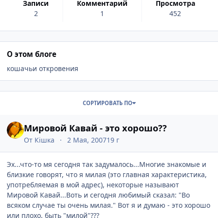
записи
комментарий
просмотра
2
1
452
О этом блоге
кошачьи откровения
Записи в этом блоге
СОРТИРОВАТЬ ПО
Мировой Кавай - это хорошо??
От
Кiшка
2 Мая, 2007
19 г
Эх...что-то мя сегодня так задумалось...Многие знакомые и
близкие говорят, что я милая (это главная характеристика,
употребляемая в мой адрес), некоторые называют
Мировой Кавай...Воть и сегодня любимый сказал: "Во
всяком случае ты очень милая." Вот я и думаю - это хорошо
или плохо, быть "милой"???