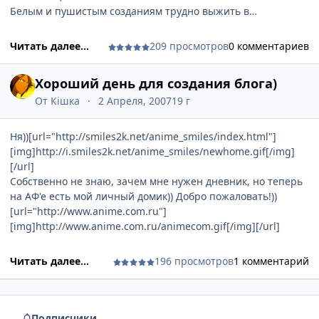
Белым и пушистым созданиям трудно выжить в
современном жестоком мире, так кому же тогда нужна эта
"кавайность"??? А нравятся ли молодым людям милые
Читать далее...
209 просмотров
0 комментариев
девушки??? воть такая дилемма...мя в глубоких
раздумиях[url="http://smiles2k.net/anime_smiles/2/index.htm
Хороший день для создания блога)
l"][img]http://i.smiles2k.net/anime_smiles/60.gif[/img][/url]
От
Кiшка
2 Апреля, 2007
19 г
Ня))[url="http://smiles2k.net/anime_smiles/index.html"]
[img]http://i.smiles2k.net/anime_smiles/newhome.gif[/img]
[/url]
Собственно не знаю, зачем мне нужен дневник, но теперь
на АФ'е есть мой личный домик)) Добро пожаловать!))
[url="http://www.anime.com.ru"]
[img]http://www.anime.com.ru/animecom.gif[/img][/url]
Читать далее...
196 просмотров
1 комментарий
Подписчики