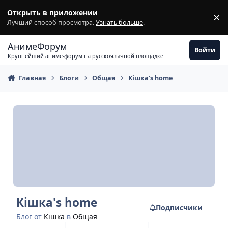
Перейти к содержимому
Открыть в приложении
×
З
Лучший способ просмотра.
Узнать больше
.
АнимеФорум
Войти
Крупнейший аниме-форум на русскоязычной площадке
Главная
Блоги
Общая
Кiшка's home
Кiшка's home
Подписчики
Блог от
Кiшка
в
Общая