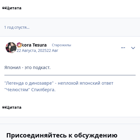
Цитата
1 год спустя...
comment_3200284
Статистика автора
Nikora Tesura
Старожилы
22 Августа, 2025
22 Авг
Японил - это подкаст.
"Легенда о динозавре" - неплохой японский ответ
"Челюстям" Спилберга.
Цитата
Присоединяйтесь к обсуждению