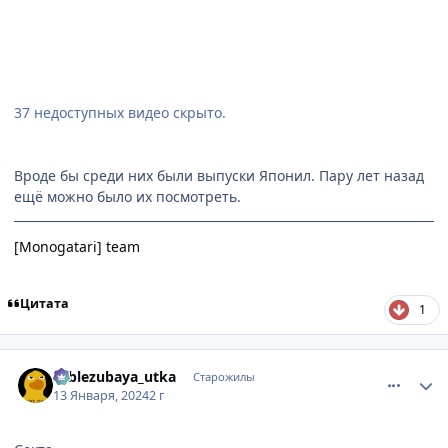
37 недоступных видео скрыто.
Вроде бы среди них были выпуски Японил. Пару лет назад
ещё можно было их посмотреть.
[Monogatari] team
Цитата
1
comment_3174589
Статистика автора
sablezubaya_utka
Старожилы
13 Января, 2024
2 г