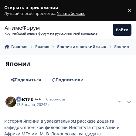
Перейти к содержимому
Открыть в приложении
×
З
Лучший способ просмотра.
Узнать больше
.
АнимеФорум
Войти
Крупнейший аниме-форум на русскоязычной площадке
Главная
Разное
Япония и японский язык
Японил
Японил
Поделиться
Подписчики
comment_3174570
Статистика автора
Мистик +-+
Старожилы
13 Января, 2024
2 г
История Японии в увлекательном рассказе доцента
кафедры японской филологии Института стран Азии и
Африки МГУ им. М. В. Ломоносова, кандидата