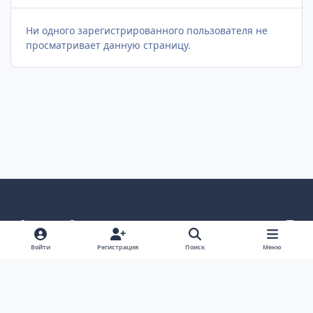
Ни одного зарегистрированного пользователя не
просматривает данную страницу.
Светлый режим
Темный режим
Как в системе
v
k
Язык
Политика конфиденциальности
Войти
Регистрация
Поиск
Меню
Связаться с нами
Cookies
project25
Powered by
Invision Community