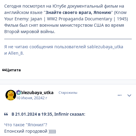
Сегодня посмотрел на Ютубе документальный фильм на
английском языке "
Знайте своего врага, Японию
" (Know
Your Enemy: Japan | WW2 Propaganda Documentary | 1945)
Фильм был снят военным министерством США во время
Второй мировой войны.
Я не читаю сообщения пользователей sablezubaya_utka
и Allen_8.
Цитата
comment_3179488
Статистика автора
sablezubaya_utka
Старожилы
10 Июня, 2024
2 г
В 21.01.2024 в 19:35, Infirnir сказал:
Что такое "Японил"?
Епонский городовой ))))))