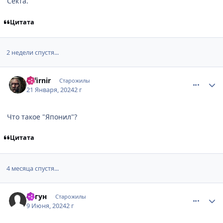
Секта.
Цитата
2 недели спустя...
comment_3174797
Статистика автора
Infirnir
Старожилы
21 Января, 2024
2 г
Что такое "Японил"?
Цитата
4 месяца спустя...
comment_3179456
Статистика автора
Сёгун
Старожилы
9 Июня, 2024
2 г