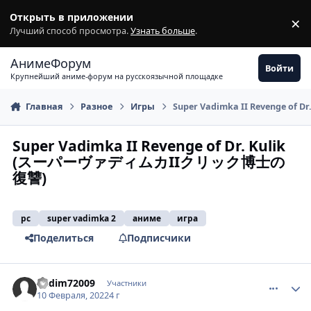
Перейти к содержимому
Открыть в приложении
×
З
Лучший способ просмотра.
Узнать больше
.
АнимеФорум
Войти
Крупнейший аниме-форум на русскоязычной площадке
Главная
Разное
Игры
Super Vadimka II Revenge
Super Vadimka II Revenge of Dr. Kulik
(スーパーヴァディムカIIクリック博士の
復讐)
pc
super vadimka 2
аниме
игра
Поделиться
Подписчики
comment_3158112
Статистика автора
Vadim72009
Участники
10 Февраля, 2022
4 г