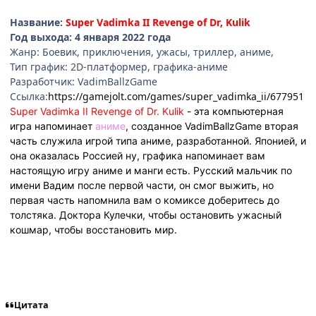
Название:
Super Vadimka II Revenge of Dr, Kulik
Год выхода: 4 января 2022 года
Жанр: Боевик, приключения, ужасы, триллер, аниме,
Тип график: 2D-платформер, графика-аниме
Разработчик: VadimBallzGame
Ссылка:
https://gamejolt.com/games/super_vadimka_ii/677951
Super Vadimka II Revenge of Dr. Kulik
- эта компьютерная
игра напоминает
аниме
, созданное VadimBallzGame вторая
часть служила игрой типа аниме, разработанной. Японией, и
она оказалась Россией ну, графика напоминает вам
настоящую игру аниме и манги есть. Русский мальчик по
имени Вадим после первой части, он смог выжить, но
первая часть напомнила вам о комиксе доберитесь до
толстяка. Доктора Кулечки, чтобы остановить ужасный
кошмар, чтобы восстановить мир.
Цитата