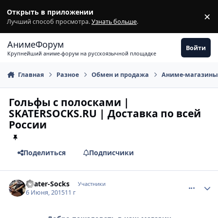
Перейти к содержимому
Открыть в приложении
×
З
Лучший способ просмотра.
Узнать больше
.
АнимеФорум
Войти
Крупнейший аниме-форум на русскоязычной площадке
Главная
Разное
Обмен и продажа
Аниме-магазин
Гольфы с полосками |
SKATERSOCKS.RU | Доставка по всей
России
Поделиться
Подписчики
comment_2992955
Статистика автора
Skater-Socks
Участники
6 Июня, 2015
11 г