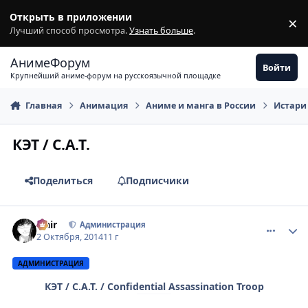
Перейти к содержимому
Открыть в приложении
×
З
Лучший способ просмотра.
Узнать больше
.
АнимеФорум
Войти
Крупнейший аниме-форум на русскоязычной площадке
Главная
Анимация
Аниме и манга в России
Истари
КЭТ / C.A.T.
Поделиться
Подписчики
comment_2951186
Статистика автора
Flair
Администрация
2 Октября, 2014
11 г
АДМИНИСТРАЦИЯ
КЭТ / C.A.T. / Confidential Assassination Troop