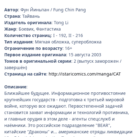
Автор
: Фун Йиньпан / Fung Chin Pang
Страна
: Тайвань
Издатель оригинала
: Tong Li
Жанр
: Боевик, Фантастика
Количество страниц
: I - 192, II - 216
Тип издания
: Мягкая обложка, суперобложка
Ограничение по возрасту
: 16+
Первое издание оригинала
: 15 августа 2003
Томов в оригинальной серии
: 2 (выпуск заморожен /
завершён)
Страница на сайте
:
http://istaricomics.com/manga/CAT
Описание
:
Ближайшее будущее. Информационное противостояние
крупнейших государств - подготовка к третьей мировой
войне, которую все ожидают. Первостепенной задачей
становится захват информации и технологий противника,
и главные орудия в этом деле - агенты спецслужб и
наёмники. Это российское подразделение "BEAR",
китайские "Драконы" и... американские отряды ликвидации