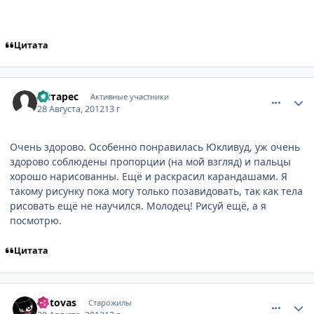
Цитата
comment_2804813
Статистика автора
Антарес
Активные участники
28 Августа, 2012
13 г
Очень здорово. Особенно понравилась Юкливуд, уж очень
здорово соблюдены пропорции (на мой взгляд) и пальцы
хорошо нарисованны. Ещё и раскрасил карандашами. Я
такому рисунку пока могу только позавидовать, так как тела
рисовать ещё не научился. Молодец! Рисуй ещё, а я
посмотрю.
Цитата
comment_2805062
Статистика автора
Kotovas
Старожилы