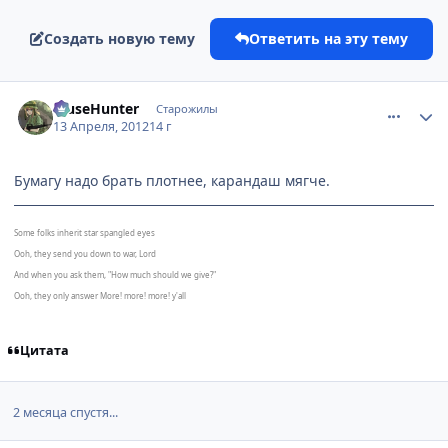
Создать новую тему
Ответить на эту тему
comment_2765343
Статистика автора
MuseHunter
Старожилы
13 Апреля, 2012
14 г
Бумагу надо брать плотнее, карандаш мягче.
Some folks inherit star spangled eyes
Ooh, they send you down to war, Lord
And when you ask them, "How much should we give?"
Ooh, they only answer More! more! more! y'all
Цитата
2 месяца спустя...