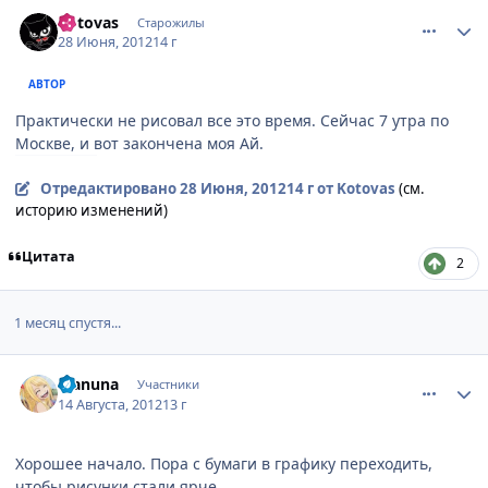
comment_2790116
Статистика автора
Kotovas
Старожилы
28 Июня, 2012
14 г
АВТОР
Практически не рисовал все это время. Сейчас 7 утра по
Москве, и вот закончена моя Ай.
Отредактировано
28 Июня, 2012
14 г
от Kotovas
(см.
историю изменений)
Цитата
2
1 месяц спустя...
comment_2801164
Статистика автора
Manuna
Участники
14 Августа, 2012
13 г
Хорошее начало. Пора с бумаги в графику переходить,
чтобы рисунки стали ярче.