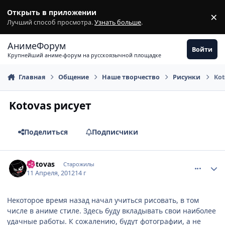
Перейти к содержимому
Открыть в приложении
×
З
Лучший способ просмотра.
Узнать больше
.
АнимеФорум
Войти
Крупнейший аниме-форум на русскоязычной площадке
Главная
Общение
Наше творчество
Рисунки
Kot
Kotovas рисует
Поделиться
Подписчики
comment_2764822
Статистика автора
Kotovas
Старожилы
11 Апреля, 2012
14 г
Некоторое время назад начал учиться рисовать, в том
числе в аниме стиле. Здесь буду вкладывать свои наиболее
удачные работы. К сожалению, будут фотографии, а не