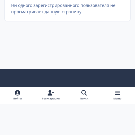
Ни одного зарегистрированного пользователя не
просматривает данную страницу.
Светлый режим
Темный режим
Как в системе
v
k
Язык
Политика конфиденциальности
Войти
Регистрация
Поиск
Меню
Связаться с нами
Cookies
project25
Powered by
Invision Community