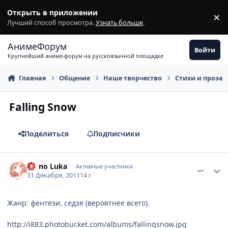
Перейти к содержимому
Открыть в приложении
×
З
Лучший способ просмотра.
Узнать больше
.
АнимеФорум
Войти
Крупнейший аниме-форум на русскоязычной площадке
Главная
Общение
Наше творчество
Стихи и проза
Falling Snow
Поделиться
Подписчики
comment_2729758
Статистика автора
Ao no Luka
Активные участники
31 Декабря, 2011
14 г
Жанр: фентези, седзе (вероятнее всего).
http://i883.photobucket.com/albums/fallingsnow.jpg