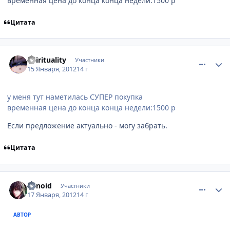
временная цена до конца конца недели:1500 р
Цитата
comment_2734110
Статистика автора
Spirituality
Участники
15 Января, 2012
14 г
у меня тут наметилась СУПЕР покупка
временная цена до конца конца недели:1500 р
Если предложение актуально - могу забрать.
Цитата
comment_2734683
Статистика автора
sirnoid
Участники
17 Января, 2012
14 г
АВТОР