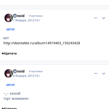
comment_2731510
Статистика автора
sirnoid
Участники
7 Января, 2012
14 г
АВТОР
вот
http://vkontakte.ru/album14919403_150243428
Цитата
comment_2732076
Статистика автора
sirnoid
Участники
9 Января, 2012
14 г
АВТОР
~_~ эээээй
торг возможен
Цитата