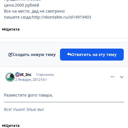
цена:2000 рублей
Все на месте, двд не смотрено
пишите сюда:http://vkontakte.ru/id14919403
Цитата
Создать новую тему
Ответить на эту тему
comment_2730232
Статистика автора
DNK_Inc
Старожилы
2 Января, 2012
14 г
Разместите фото товара.
Всё! Ушел! Злые вы!
Цитата