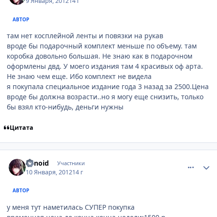
9 Января, 2012
14 г
АВТОР
там нет косплейной ленты и повязки на рукав
вроде бы подарочный комплект меньше по объему. там
коробка довольно большая. Не знаю как в подарочном
оформлены двд. У моего издания там 4 красивых оф арта.
Не знаю чем еще. Ибо комплект не видела
я покупала специальное издание года 3 назад за 2500.Цена
вроде бы должна возрасти..но я могу еще снизить, только
бы взял кто-нибудь, деньги нужны
Цитата
comment_2732362
Статистика автора
sirnoid
Участники
10 Января, 2012
14 г
АВТОР
у меня тут наметилась СУПЕР покупка