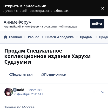
Перейти к содержимому
Открыть в приложении
×
З
Лучший способ просмотра.
Узнать больше
.
АнимеФорум
Войти
Крупнейший аниме-форум на русскоязычной площадке
Главная
Разное
Обмен и продажа
Продам
Прод
Продам Специальное
коллекционное издание Харухи
Судзумии
Поделиться
Подписчики
comment_2729542
Статистика автора
sirnoid
Участники
30 Декабря, 2011
14 г
Продам по Москве