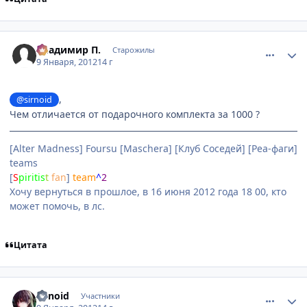
comment_2732129
Статистика автора
Владимир П.
Старожилы
9 Января, 2012
14 г
,
@sirnoid
Чем отличается от подарочного комплекта за 1000 ?
[Alter Madness] Foursu [Maschera] [Клуб Соседей] [Реа-фаги]
teams
[
S
piri
tis
t
fan
]
team
^
2
Хочу вернуться в прошлое, в 16 июня 2012 года 18 00, кто
может помочь, в лс.
Цитата
comment_2732191
Статистика автора
sirnoid
Участники