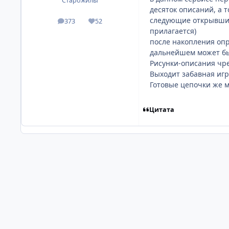
Старожилы
десяток описаний, а т
следующие открывшие
373
52
посты
Репутация
прилагается)
после накопления опр
дальнейшем может быт
Рисунки-описания чре
Выходит забавная игр
Готовые цепочки же 
Цитата