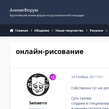
Перейти к содержимому
АнимеФорум
Крупнейший аниме-форум на русскоязычной площадке
Главная
Общение
Наше творчество
Рисунки
онлайн-рисование
24 Ноября, 2011
14 г
Собственно тут же р
Суть такова:
Samaerro
создаем в специлизи
в данном сервисе пер