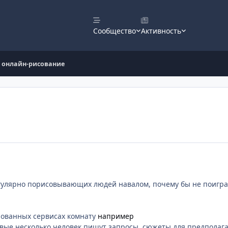
Сообщество
Активность
онлайн-рисование
егулярно порисовывающих людей навалом, почему бы не поигра
рованных сервисах комнату
например
вые несколько человек пишут запросы, сюжеты для предполагае