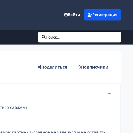
Войти
Регистрация
Поиск...
Поделиться
Подписчики
comment_271
ться сабжем)
мой картинки (главное не увлечься и не оставить