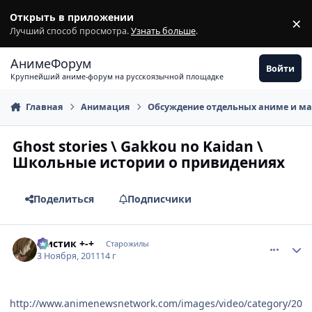
Перейти к содержимому
Открыть в приложении
×
З
Лучший способ просмотра.
Узнать больше
.
АнимеФорум
Войти
Крупнейший аниме-форум на русскоязычной площадке
Главная
Анимация
Обсуждение отдельных аниме и м
Ghost stories \ Gakkou no Kaidan \
Школьные истории о привидениях
Поделиться
Подписчики
comment_2713650
Статистика автора
Мистик +-+
Старожилы
3 Ноября, 2011
14 г
http://www.animenewsnetwork.com/images/video/category/20