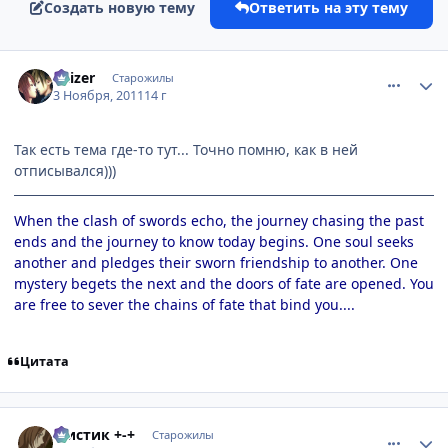
Создать новую тему
Ответить на эту тему
comment_2713655
Статистика автора
Kaizer
Старожилы
3 Ноября, 2011
14 г
Так есть тема где-то тут... Точно помню, как в ней
отписывался)))
When the clash of swords echo, the journey chasing the past
ends and the journey to know today begins. One soul seeks
another and pledges their sworn friendship to another. One
mystery begets the next and the doors of fate are opened. You
are free to sever the chains of fate that bind you....
Цитата
comment_2713753
Статистика автора
Мистик +-+
Старожилы