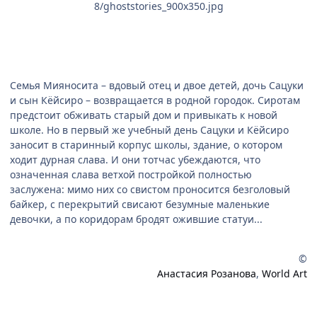
8/ghoststories_900x350.jpg
Семья Мияносита – вдовый отец и двое детей, дочь Сацуки
и сын Кёйсиро – возвращается в родной городок. Сиротам
предстоит обживать старый дом и привыкать к новой
школе. Но в первый же учебный день Сацуки и Кёйсиро
заносит в старинный корпус школы, здание, о котором
ходит дурная слава. И они тотчас убеждаются, что
означенная слава ветхой постройкой полностью
заслужена: мимо них со свистом проносится безголовый
байкер, с перекрытий свисают безумные маленькие
девочки, а по коридорам бродят ожившие статуи...
©
Анастасия Розанова
,
World Art