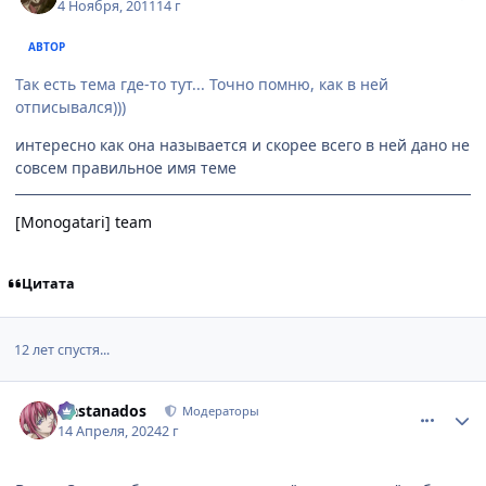
4 Ноября, 2011
14 г
АВТОР
Так есть тема где-то тут... Точно помню, как в ней
отписывался)))
интересно как она называется и скорее всего в ней дано не
совсем правильное имя теме
[Monogatari] team
Цитата
12 лет спустя...
comment_3177406
Статистика автора
Nastanados
Модераторы
14 Апреля, 2024
2 г