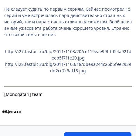
Не следует судить по первым сериям. Сейчас посмотрел 15
серий и уже встречалась пара действительно страшных
историй, так и пара с очень отличным сюжетом. Вообще из
аниме ужасов эта работа очень хорошего уровня. Странно
что такой темы ещё нет.
http://i27.fastpic.ru/big/2011/1103/20/ce119eae99fffd54a921d
eeb5f7f1e20.jpg
http://i28.fastpic.ru/big/2011/1103/18/dbe9a244c26b5f9e2939
dd2cc7c5af18.jpg
[Monogatari] team
Цитата