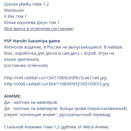
Школа убийц тома 1,2
Милашки
Х Икс том 1
Юная королева Джун том 1
(Вся манга в отличном состоянии)
PSP Haruhi Suzumiya game
Японское издание, в России не выпускающееся. В наборе:
бокс, коробочка для диска и сам диск с игрой. Игра на
языке оригинала.
(состояние отличное)
http://s49.radikal.ru/i124/1108/b3/dfbc5ca611ab.jpg
http://s008.radikal.ru/i304/1108/6f/6527d3155b53.jpg
АНИМЕ:
Ди - охотник на вампиров
Ди - охотник на вампиров: Жажда крови (нераспакованный)
(серия "коллекция аниме", русскоязычный перевод)
Стальной Алхимик тома 1,2 (дубляж от Мега-Аниме,