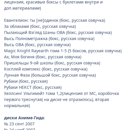
лицензия, красивые боксы с буклетами внутри и
доп.материалами)
Евангелион: ты [не]одинок (бокс, русская озвучка)
За облаками (бокс, русская озвучка)
Пылающий Взгляд Шаны ОВА (бокс, русская озвучка)
Высь Полнометражка (бокс, русская озвучка)
Высь ОВА (бокс, русская озвучка)
Magic Knight Rayearth тома 1-5 (5 боксов, русская озвучка)
Ах, Моя богиня (бокс, русская озвучка)
Пришельцы 9-ой школы (бокс, русская озвучка)
Косплей комплекс (бокс, русская озвучка)
Лунная Фаза (большой бокс, русская озвучка)
Рубаки (бокс, русская)
Рубаки НЕКСТ (бокс, русская)
Хеллсинг Ультимэйт тома 1,2(лицензия от MC, коробочка
первого треснутая( на диске не отразилось), вторая
нормальная)
диски Аниме-Гида
:
№ 23 сент 2007
№ 24 нояб 2007