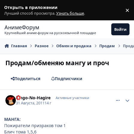
Перейти к содержимому
Открыть в приложении
×
З
Лучший способ просмотра.
Узнать больше
.
АнимеФорум
Войти
Крупнейший аниме-форум на русскоязычной площадке
Главная
Разное
Обмен и продажа
Продам
Прод
Продам/обменяю мангу и проч
Поделиться
Подписчики
comment_2699881
Статистика автора
Ringo-No-Hagire
Активные участники
31 Августа, 2011
14 г
МАНГА:
Пожиратели призраков том 1
Блич тома 1,5,6