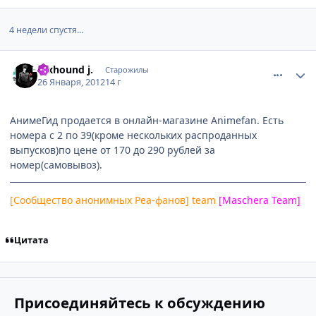
4 недели спустя...
comment_2736822
Статистика автора
foxhound j.
Старожилы
26 Января, 2012
14 г
АнимеГид продается в онлайн-магазине Animefan. Есть
номера с 2 по 39(кроме нескольких распроданных
выпусков)по цене от 170 до 290 рублей за
номер(самовывоз).
[Сообщество анонимных Реа-фанов] team
[Maschera Team]
Цитата
Присоединяйтесь к обсуждению