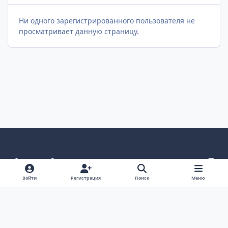
Ни одного зарегистрированного пользователя не
просматривает данную страницу.
Светлый режим
Темный режим
Как в системе
v
k
Язык
Политика конфиденциальности
Войти
Регистрация
Поиск
Меню
Связаться с нами
Cookies
project25
Powered by
Invision Community