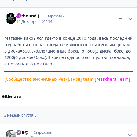
comment_2725424
Статистика автора
foxhound j.
Старожилы
14 Декабря, 2011
14 г
Магазин закрылся где-то в конце 2010 года, весь последний
год работы они распродавали диски по сниженным ценам:
3 диска=600, ,коллекционные боксы от 600(3 диска+бокс) до
1200(6 дисков+бокс).В конце года остался пустой павильон,
а потом и его не стало.
[Сообщество анонимных Реа-фанов] team
[Maschera Team]
Цитата
3 недели спустя...
comment_2729223
Статистика автора
Сов@
Старожилы