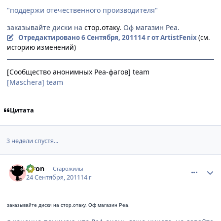
"поддержи отечественного производителя"
заказывайте диски на
стор.отаку.
Оф магазин Реа.
Отредактировано
6 Сентября, 2011
14 г
от ArtistFenix
(см.
историю изменений)
[Сообщество анонимных Реа-фагов] team
[Maschera] team
Цитата
3 недели спустя...
comment_2704782
Статистика автора
Qvon
Старожилы
24 Сентября, 2011
14 г
заказывайте диски на
стор.отаку.
Оф магазин Реа.