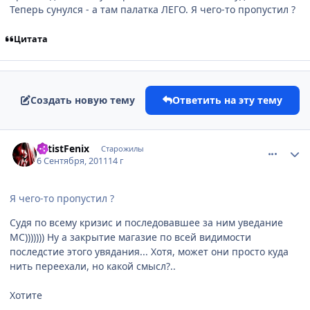
Теперь сунулся - а там палатка ЛЕГО. Я чего-то пропустил ?
Цитата
Создать новую тему
Ответить на эту тему
comment_2700989
Статистика автора
ArtistFenix
Старожилы
6 Сентября, 2011
14 г
Я чего-то пропустил ?
Судя по всему кризис и последовавшее за ним уведание
МС))))))) Ну а закрытие магазие по всей видимости
последстие этого увядания... Хотя, может они просто куда
нить переехали, но какой смысл?..
Хотите