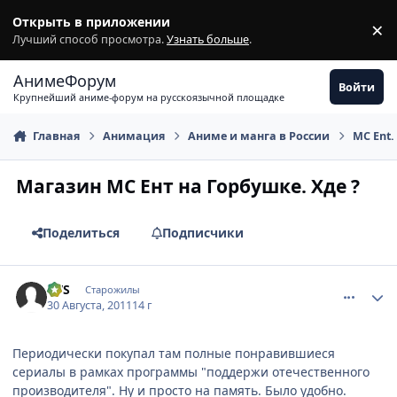
Перейти к содержимому
Открыть в приложении
×
З
Лучший способ просмотра.
Узнать больше
.
АнимеФорум
Войти
Крупнейший аниме-форум на русскоязычной площадке
Главная
Анимация
Аниме и манга в России
MC Ent.
Магазин МС Ент на Горбушке. Хде ?
Поделиться
Подписчики
comment_2699769
Статистика автора
VVS
Старожилы
30 Августа, 2011
14 г
Периодически покупал там полные понравившиеся
сериалы в рамках программы "поддержи отечественного
производителя". Ну и просто на память. Было удобно.