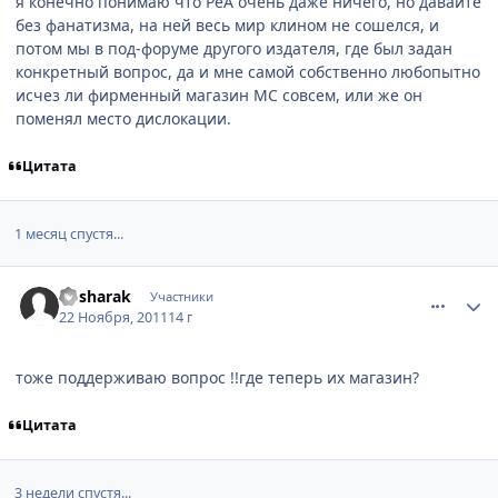
я конечно понимаю что РеА очень даже ничего, но давайте
без фанатизма, на ней весь мир клином не сошелся, и
потом мы в под-форуме другого издателя, где был задан
конкретный вопрос, да и мне самой собственно любопытно
исчез ли фирменный магазин МС совсем, или же он
поменял место дислокации.
Цитата
1 месяц спустя...
comment_2718830
Статистика автора
kosharak
Участники
22 Ноября, 2011
14 г
тоже поддерживаю вопрос !!где теперь их магазин?
Цитата
3 недели спустя...