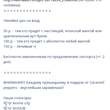
человека)
☼☼☼☼☼☼☼☼☼☼☼☼☼☼☼
Линейка цен на вход:
50 р. - тем кто придёт с настоящей, японской мангой или
оригинальным арт-буком
100 р. - тем кто придёт с абсолютно любой мангой
150 р. - ленивым =(
Бесплатно именинникам по предъявлению паспорта (+/- 2
дня)
☼☼☼☼☼☼☼☼☼☼☼☼☼☼☼
ВНИМАНИЕ!! Каждому пришедшему, в подарок от Caramell
peppers - вкуснейшая карамелька!!
Наши спонсоры:
٩(-̮̮̃•̃)۶ Anime city
٩(-̮̮̃•̃)۶ AniDUB