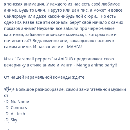
японская анимация. У каждого из нас есть своё любимое
аниме. Будь то Блич, Наруто или Ван пис, а может и вовсе
Сейлормун или даже какой-нибудь яой с юри... Но есть
одно НО. Разве все эти сериалы берут своё начало с самих
показов аниме? Неужели все забыли про чёрно-белые
картинки, забавные японские комиксы, с которых всё и
начинается?? Ведь именно они, закладывают основу к
самим аниме. И название им - МАНГА!
Итак "Caramell peppers" и AniDUB представляют свою
вечеринку в стиле аниме и манги - Manga anime party!!
От нашей карамельной команды ждите:
٩(̾●̮̮̃̾•̃̾)۶ Большое разнообразие, самой зажигательной музыки
от
-Dj No Name
-Dj Connors
-Dj V - tech
-Dj Sky