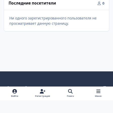
Последние посетители
0
Ни одного зарегистрированного пользователя не
просматривает данную страницу.
Светлый режим
Темный режим
Как в системе
v
k
Язык
Политика конфиденциальности
Войти
Регистрация
Поиск
Меню
Связаться с нами
Cookies
project25
Powered by
Invision Community