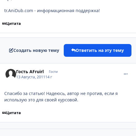
tr.AniDub.com - информационная поддержка!
Цитата
Создать новую тему
Ответить на эту тему
comment_2695278
Гость AFruirl
Гости
13 Августа, 2011
14 г
Спасибо за статью! Надеюсь, автор не против, если я
использую это для своей курсовой.
Цитата