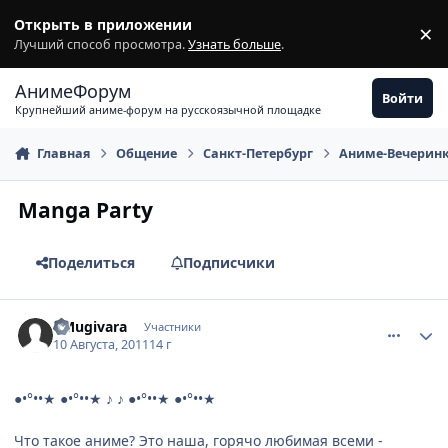
Перейти к содержимому
Открыть в приложении
×
З
Лучший способ просмотра.
Узнать больше
.
АнимеФорум
Войти
Крупнейший аниме-форум на русскоязычной площадке
Главная
Общение
Санкт-Петербург
Аниме-Вечерин
Manga Party
Поделиться
Подписчики
comment_2694615
Статистика автора
YMugivara
Участники
10 Августа, 2011
14 г
●•°••★ ●•°••★ ♪ ♪ ●•°••★ ●•°••★
Что такое аниме? Это наша, горячо любимая всеми -