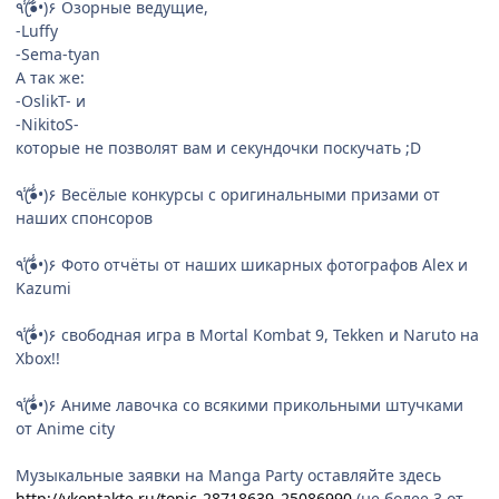
٩(̾●̮̮̃̾•̃̾)۶ Озорные ведущие,
-Luffy
-Sema-tyan
А так же:
-ОslikT- и
-NikitoS-
которые не позволят вам и секундочки поскучать ;D
٩(̾●̮̮̃̾•̃̾)۶ Весёлые конкурсы с оригинальными призами от
наших спонсоров
٩(̾●̮̮̃̾•̃̾)۶ Фото отчёты от наших шикарных фотографов Alex и
Kazumi
٩(̾●̮̮̃̾•̃̾)۶ свободная игра в Mortal Kombat 9, Tekken и Naruto на
Xbox!!
٩(̾●̮̮̃̾•̃̾)۶ Аниме лавочка со всякими прикольными штучками
от Anime city
Музыкальные заявки на Manga Party оставляйте здесь
http://vkontakte.ru/topic-28718639_25086990
(не более 3 от