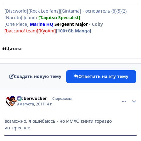
[Discworld][Rock Lee fans][Gintama] - основатель (8)(5)(2)
[Naruto] Jounin
[Taijutsu Specialist]
[One Piece]
Marine HQ
Sergeant Major
-
Coby
[baccano! team][KyoAni]
[100+Gb Manga]
Цитата
Создать новую тему
Ответить на эту тему
comment_2694206
Статистика автора
Jabberwocker
Старожилы
9 Августа, 2011
14 г
возможно, я ошибаюсь - но ИМХО книги гораздо
интереснее.