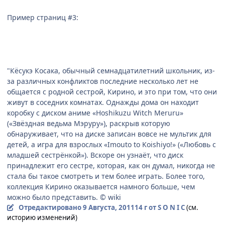
Пример страниц #3:
"Кёсукэ Косака, обычный семнадцатилетний школьник, из-
за различных конфликтов последние несколько лет не
общается с родной сестрой, Кирино, и это при том, что они
живут в соседних комнатах. Однажды дома он находит
коробку с диском аниме «Hoshikuzu Witch Meruru»
(«Звёздная ведьма Мэруру»), раскрыв которую
обнаруживает, что на диске записан вовсе не мультик для
детей, а игра для взрослых «Imouto to Koishiyo!» («Любовь с
младшей сестрёнкой»). Вскоре он узнаёт, что диск
принадлежит его сестре, которая, как он думал, никогда не
стала бы такое смотреть и тем более играть. Более того,
коллекция Кирино оказывается намного больше, чем
можно было представить. © wiki
Отредактировано
9 Августа, 2011
14 г
от S O N I C
(см.
историю изменений)