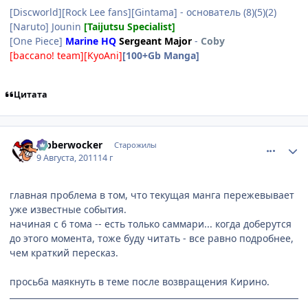
[Discworld][Rock Lee fans][Gintama] - основатель (8)(5)(2)
[Naruto] Jounin
[Taijutsu Specialist]
[One Piece]
Marine HQ
Sergeant Major
-
Coby
[baccano! team][KyoAni]
[100+Gb Manga]
Цитата
comment_2694219
Статистика автора
Jabberwocker
Старожилы
9 Августа, 2011
14 г
главная проблема в том, что текущая манга пережевывает
уже известные события.
начиная с 6 тома -- есть только саммари... когда доберутся
до этого момента, тоже буду читать - все равно подробнее,
чем краткий пересказ.
просьба маякнуть в теме после возвращения Кирино.