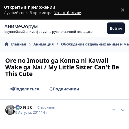
Перейти к содержимому
Открыть в приложении
×
З
Лучший способ просмотра.
Узнать больше
.
АнимеФорум
Войти
Крупнейший аниме-форум на русскоязычной площадке
Главная
Анимация
Обсуждение отдельных аниме и м
Ore no Imouto ga Konna ni Kawaii
Wake ga Nai / My Little Sister Can't Be
This Cute
Поделиться
Подписчики
comment_2694199
Статистика автора
S O N I C
Старожилы
9 Августа, 2011
14 г