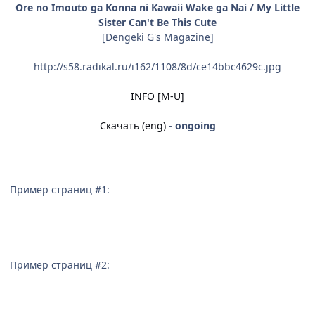
Ore no Imouto ga Konna ni Kawaii Wake ga Nai / My Little
Sister Can't Be This Cute
[Dengeki G's Magazine]
http://s58.radikal.ru/i162/1108/8d/ce14bbc4629c.jpg
INFO [M-U]
Скачать (eng)
-
ongoing
Пример страниц #1:
Пример страниц #2: