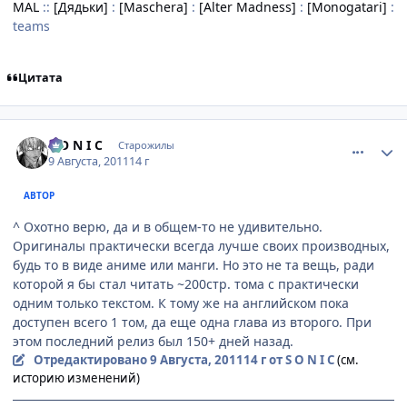
MAL
::
[Дядьки]
:
[Maschera]
:
[Alter Madness]
:
[Monogatari]
:
teams
Цитата
comment_2694209
Статистика автора
S O N I C
Старожилы
9 Августа, 2011
14 г
АВТОР
^ Охотно верю, да и в общем-то не удивительно.
Оригиналы практически всегда лучше своих производных,
будь то в виде аниме или манги. Но это не та вещь, ради
которой я бы стал читать ~200стр. тома с практически
одним только текстом. К тому же на английском пока
доступен всего 1 том, да еще одна глава из второго. При
этом последний релиз был 150+ дней назад.
Отредактировано
9 Августа, 2011
14 г
от S O N I C
(см.
историю изменений)