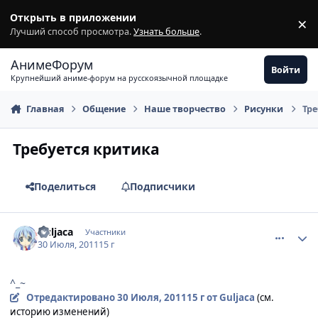
Перейти к содержимому
Открыть в приложении
×
З
Лучший способ просмотра.
Узнать больше
.
АнимеФорум
Войти
Крупнейший аниме-форум на русскоязычной площадке
Главная
Общение
Наше творчество
Рисунки
Тре
Требуется критика
Поделиться
Подписчики
comment_2691435
Статистика автора
Guljaca
Участники
30 Июля, 2011
15 г
^_~
Отредактировано
30 Июля, 2011
15 г
от Guljaca
(см.
историю изменений)