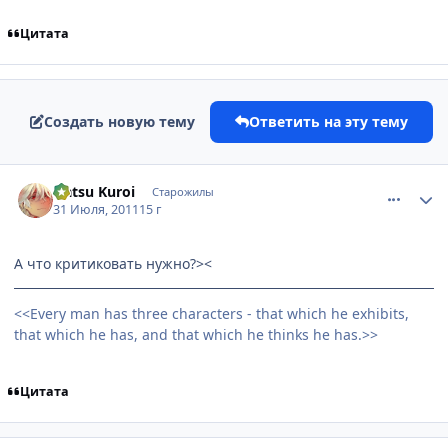
Цитата
Создать новую тему
Ответить на эту тему
comment_2691540
Статистика автора
Natsu Kuroi
Старожилы
31 Июля, 2011
15 г
А что критиковать нужно?><
<<Every man has three characters - that which he exhibits,
that which he has, and that which he thinks he has.>>
Цитата
comment_2691558
Статистика автора