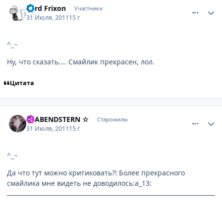
Lord Frixon
Участники
31 Июля, 2011
15 г
^_~
Ну, что сказать.... Смайлик прекрасен, лол.
Цитата
comment_2691783
Статистика автора
☆ ABENDSTERN ☆
Старожилы
31 Июля, 2011
15 г
^_~
Да что тут можно критиковать?! Более прекрасного
смайлика мне видеть не доводилось:a_13: