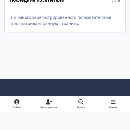
Последние посетители
0
Ни одного зарегистрированного пользователя не
просматривает данную страницу.
Светлый режим
Темный режим
Как в системе
v
k
Язык
Политика конфиденциальности
Войти
Регистрация
Поиск
Меню
Связаться с нами
Cookies
project25
Powered by
Invision Community