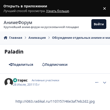
Перейти к содержимому
Открыть в приложении
×
З
Лучший способ просмотра.
Узнать больше
.
АнимеФорум
Войти
Крупнейший аниме-форум на русскоязычной площадке
Главная
Анимация
Обсуждение отдельных аниме и м
Paladin
Поделиться
Подписчики
comment_2690851
Статистика автора
Антарес
Активные участники
28 Июля, 2011
15 г
http://i063.radikal.ru/1107/57/46e3af7eb2d2.jpg