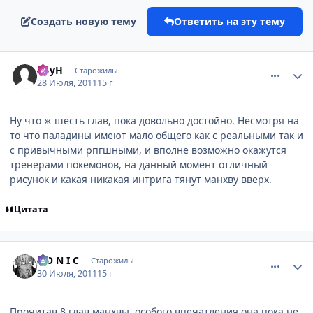
Создать новую тему
Ответить на эту тему
comment_2690971
Статистика автора
BpyH
Старожилы
28 Июля, 2011
15 г
Ну что ж шесть глав, пока довольно достойно. Несмотря на
то что паладины имеют мало общего как с реальными так и
с привычными рпгшными, и вполне возможно окажутся
тренерами покемонов, на данный момент отличный
рисунок и какая никакая интрига тянут манхву вверх.
Цитата
comment_2691422
Статистика автора
S O N I C
Старожилы
30 Июля, 2011
15 г
Прочитав 8 глав манхвы, особого впечатления она пока не