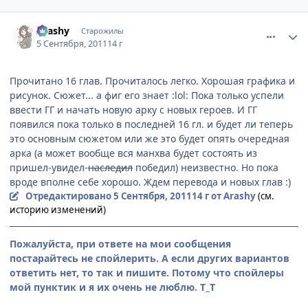
comment_2700745
Статистика автора
Arashy
Старожилы
5 Сентября, 2011
14 г
Прочитано 16 глав. Прочиталось легко. Хорошая графика и
рисунок. Сюжет... а фиг его знает :lol: Пока только успели
ввести ГГ и начать новую арку с новых героев. И ГГ
появился пока только в последней 16 гл. и будет ли теперь
это основным сюжетом или же это будет опять очередная
арка (а может вообще вся манхва будет состоять из
пришел-увидел-
наследил
победил) неизвестно. Но пока
вроде вполне себе хорошо. Ждем перевода и новых глав :)
Отредактировано
5 Сентября, 2011
14 г
от Arashy
(см.
историю изменений)
Пожалуйста, при ответе на мои сообщения
постарайтесь не спойлерить. А если других вариантов
ответить нет, то так и пишите. Потому что спойлеры
мой пунктик и я их очень не люблю. Т_Т