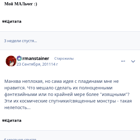
Мой МАЛьчег :)
Цитата
3 недели спустя...
comment_2704603
Статистика автора
Durmanstainer
Старожилы
23 Сентября, 2011
14 г
Манхва неплохая, но сама идея с пладинами мне не
нравится. Что мешало сделать их полноценными
фэнтезийными или по крайней мере более "изящными"?
Эти их космические спутники/священные монстры - такая
нелепость...
Цитата
6 месяцев спустя...