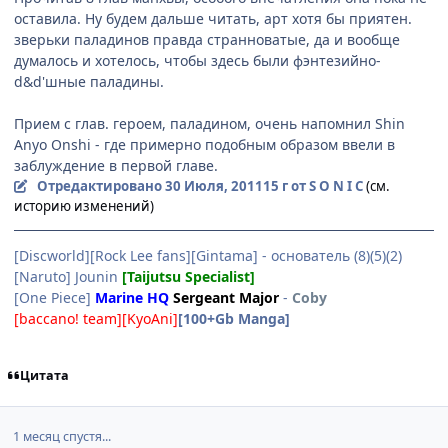
оставила. Ну будем дальше читать, арт хотя бы приятен.
зверьки паладинов правда странноватые, да и вообще
думалось и хотелось, чтобы здесь были фэнтезийно-
d&d'шные паладины.
Прием с глав. героем, паладином, очень напомнил Shin
Anyo Onshi - где примерно подобным образом ввели в
заблуждение в первой главе.
Отредактировано
30 Июля, 2011
15 г
от S O N I C
(см.
историю изменений)
[Discworld][Rock Lee fans][Gintama] - основатель (8)(5)(2)
[Naruto] Jounin
[Taijutsu Specialist]
[One Piece]
Marine HQ
Sergeant Major
-
Coby
[baccano! team][KyoAni]
[100+Gb Manga]
Цитата
1 месяц спустя...