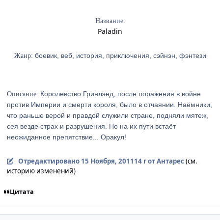
Название:
Paladin
боевик, веб, история, приключения, сэйнэн, фэнтези
Жанр:
Королевство Гринлэнд, после поражения в войне
Описание:
против Империи и смерти короля, было в отчаянии. Наёмники,
что раньше верой и правдой служили стране, подняли мятеж,
сея везде страх и разрушения. Но на их пути встаёт
неожиданное препятствие... Оракул!
Отредактировано
15 Ноября, 2011
14 г
от Антарес
(см.
историю изменений)
Цитата