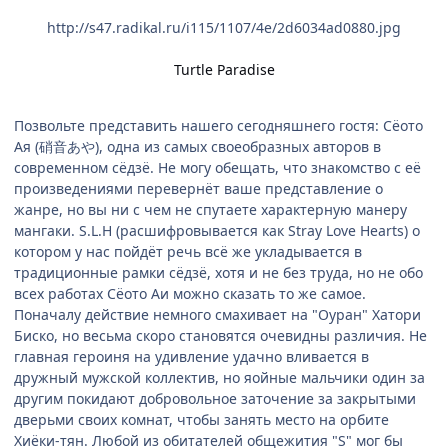
http://s47.radikal.ru/i115/1107/4e/2d6034ad0880.jpg
Turtle Paradise
Позвольте представить нашего сегодняшнего гостя: Сёото
Ая (硝音あや), одна из самых своеобразных авторов в
современном сёдзё. Не могу обещать, что знакомство с её
произведениями перевернёт ваше представление о
жанре, но вы ни с чем не спутаете характерную манеру
мангаки. S.L.H (расшифровывается как Stray Love Hearts) о
котором у нас пойдёт речь всё же укладывается в
традиционные рамки сёдзё, хотя и не без труда, но не обо
всех работах Сёото Аи можно сказать то же самое.
Поначалу действие немного смахивает на "Оуран" Хатори
Биско, но весьма скоро становятся очевидны различия. Не
главная героиня на удивление удачно вливается в
дружный мужской коллектив, но яойные мальчики один за
другим покидают добровольное заточение за закрытыми
дверьми своих комнат, чтобы занять место на орбите
Хиёки-тян. Любой из обитателей общежития "S" мог бы