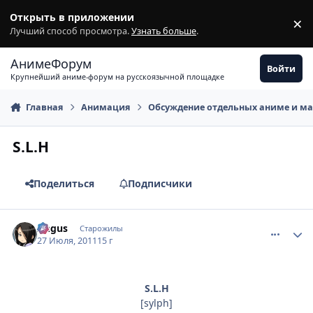
Перейти к содержимому
Открыть в приложении
×
З
Лучший способ просмотра.
Узнать больше
.
АнимеФорум
Войти
Крупнейший аниме-форум на русскоязычной площадке
Главная
Анимация
Обсуждение отдельных аниме и м
S.L.H
Поделиться
Подписчики
comment_2690289
Статистика автора
Angus
Старожилы
27 Июля, 2011
15 г
S.L.H
[sylph]