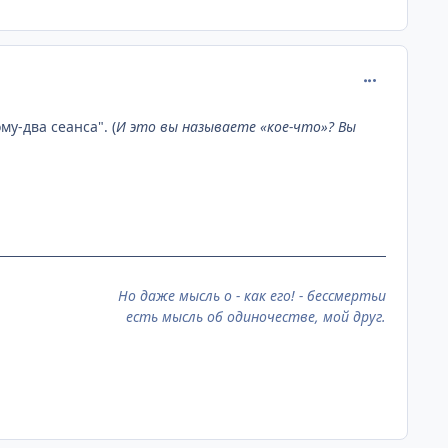
comment_267
му-два сеанса". (
И это вы называете «кое-что»? Вы
Но даже мысль о - как его! - бессмертьи
есть мысль об одиночестве, мой друг.