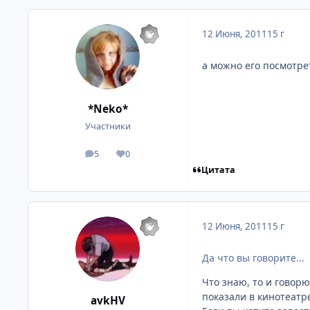
12 Июня, 2011
15 г
а можно его посмотре
*Neko*
Участники
5
0
посты
Репутация
Цитата
12 Июня, 2011
15 г
Да что вы говорите...
Что знаю, то и говор
показали в кинотеатр
avkHV