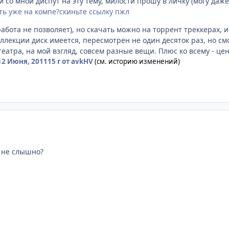
и со мной диспут на эту тему, милости прошу в личку (могу даж
ть уже на компе?скиньте ссылку пжл
работа не позволяет), но скачать можно на торрент треккерах, 
ллекции диск имеется, пересмотрен не один десяток раз, но смо
еатра, на мой взгляд, совсем разные вещи. Плюс ко всему - це
12 Июня, 2011
15 г
от avkHV
(см. историю изменений)
 не слышно?