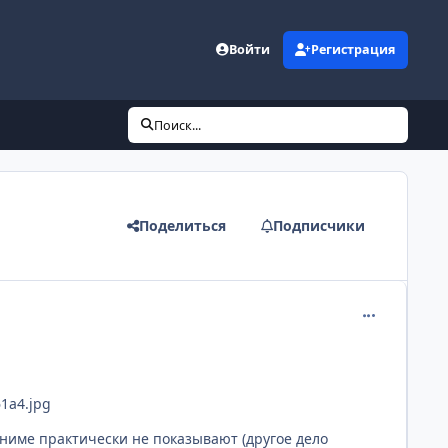
Войти
Регистрация
Поиск...
Поделиться
Подписчики
comment_267
61a4.jpg
аниме практически не показывают (другое дело