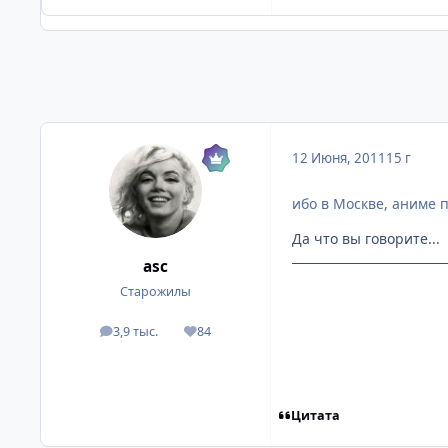
12 Июня, 2011
15 г
ибо в Москве, аниме п
Да что вы говорите...
asc
Старожилы
3,9 тыс.
84
посты
Репутация
Цитата