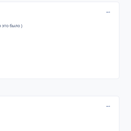
comment_267
 это было )
comment_270