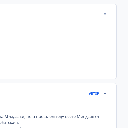
comment_267
comment_267
АВТОР
на Миядзаки, но в прошлом году всего Миядзавки
батская).