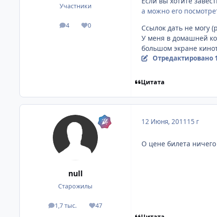
Если вы хотите завест
Участники
а можно его посмотре
4
0
Ссылок дать не могу (
посты
Репутация
У меня в домашней ко
большом экране кинот
Отредактировано
Цитата
12 Июня, 2011
15 г
О цене билета ничего
null
Старожилы
1,7 тыс.
47
посты
Репутация
Цитата