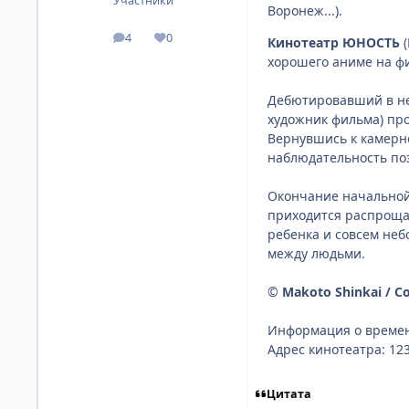
Участники
Воронеж...).
4
0
Кинотеатр ЮНОСТЬ
(
посты
Репутация
хорошего аниме на 
Дебютировавший в не
художник фильма) про
Вернувшись к камерн
наблюдательность поз
Окончание начальной 
приходится распрощат
ребенка и совсем неб
между людьми.
©
Makoto Shinkai / C
Информация о времен
Адрес кинотеатра: 12
Цитата