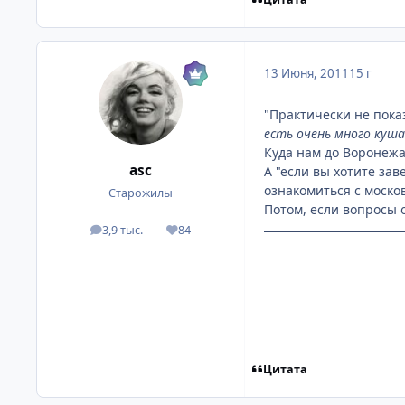
13 Июня, 2011
15 г
"Практически не пока
есть очень много куш
Куда нам до Воронежа.
asc
А "если вы хотите зав
ознакомиться с моско
Старожилы
Потом, если вопросы о
3,9 тыс.
84
посты
Репутация
Цитата