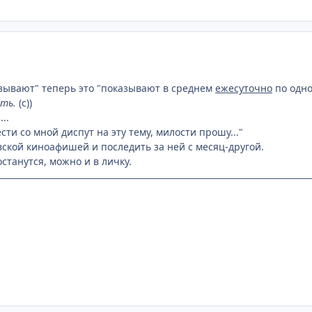
зывают" теперь это "показывают в среднем
ежесуточно
по одно
ать.
(с))
..
ести со мной диспут на эту тему, милости прошу..."
вской киноафишей и последить за ней с месяц-другой.
станутся, можно и в личку.