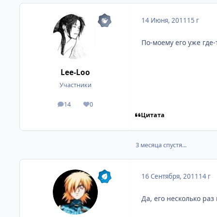
14 Июня, 2011
15 г
По-моему его уже где-
Lee-Loo
Участники
14
0
посты
Репутация
Цитата
3 месяца спустя...
16 Сентября, 2011
14 г
Да, его несколько раз