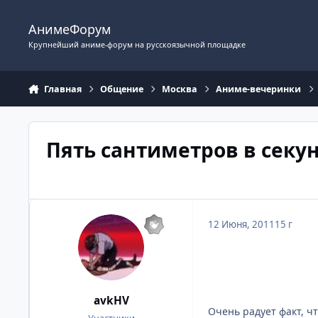
Перейти к содержимому
АнимеФорум
Крупнейший аниме-форум на русскоязычной площадке
Главная
Общение
Москва
Аниме-вечеринки
Пять сантиметров в секу
12 Июня, 2011
15 г
avkHV
Очень радует факт, ч