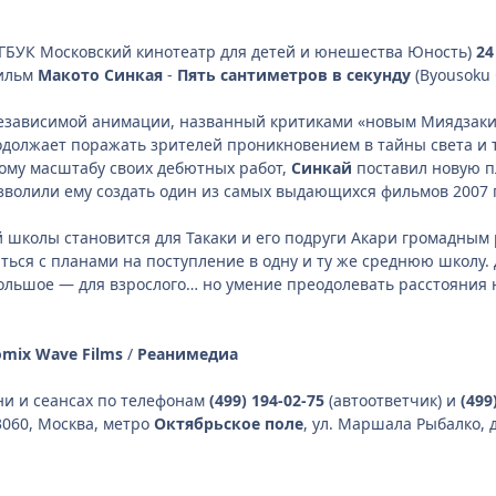
ГБУК Московский кинотеатр для детей и юнешества Юность)
24
фильм
Макото Синкая
-
Пять сантиметров в секунду
(Byousoku 
зависимой анимации, названный критиками «новым Миядзаки
должает поражать зрителей проникновением в тайны света и те
ому масштабу своих дебютных работ,
Синкай
поставил новую п
волили ему создать один из самых выдающихся фильмов 2007 
школы становится для Такаки и его подруги Акари громадным 
ься с планами на поступление в одну и ту же среднюю школу. 
ольшое — для взрослого… но умение преодолевать расстояния 
omix Wave Films
/
Реанимедиа
и и сеансах по телефонам
(499) 194-02-75
(автоответчик) и
(499
3060, Москва, метро
Октябрьское поле
, ул. Маршала Рыбалко, д