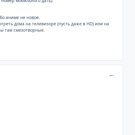
е номер мобильного дать).
ибо аниме не новое.
треть дома на телевизоре (пусть даже в HD) или на
ны там смехотворные.
comment_267