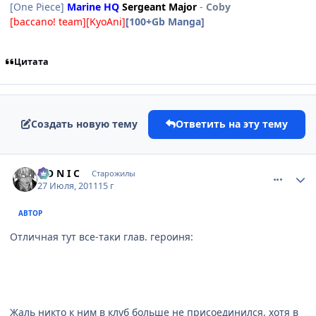
[One Piece]
Marine HQ
Sergeant Major
-
Coby
[baccano! team][KyoAni]
[100+Gb Manga]
Цитата
Создать новую тему
Ответить на эту тему
comment_2690383
Статистика автора
S O N I C
Старожилы
27 Июля, 2011
15 г
АВТОР
Отличная тут все-таки глав. героиня:
Жаль никто к ним в клуб больше не присоединился, хотя в