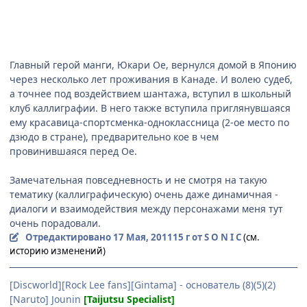
Главный герой манги, Юкари Ое, вернулся домой в Японию
через несколько лет проживания в Канаде. И волею судеб,
а точнее под воздействием шантажа, вступил в школьный
клуб каллиграфии. В него также вступила приглянувшаяся
ему красавица-спортсменка-одноклассница (2-ое место по
дзюдо в стране), предварительно кое в чем
провинившаяся перед Ое.
Замечательная повседневность и не смотря на такую
тематику (каллиграфическую) очень даже динамичная -
диалоги и взаимодействия между персонажами меня тут
очень порадовали.
Отредактировано
17 Мая, 2011
15 г
от S O N I C
(см.
историю изменений)
[Discworld][Rock Lee fans][Gintama] - основатель (8)(5)(2)
[Naruto] Jounin
[Taijutsu Specialist]