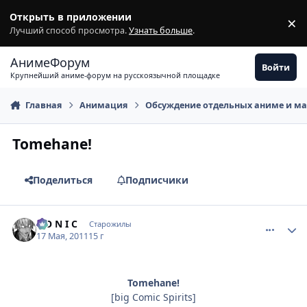
Перейти к содержимому
Открыть в приложении
×
З
Лучший способ просмотра.
Узнать больше
.
АнимеФорум
Войти
Крупнейший аниме-форум на русскоязычной площадке
Главная
Анимация
Обсуждение отдельных аниме и м
Tomehane!
Поделиться
Подписчики
comment_2665546
Статистика автора
S O N I C
Старожилы
17 Мая, 2011
15 г
Tomehane!
[big Comic Spirits]