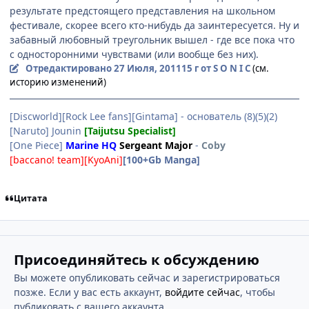
результате предстоящего представления на школьном
фестивале, скорее всего кто-нибудь да заинтересуется. Ну и
забавный любовный треугольник вышел - где все пока что
с односторонними чувствами (или вообще без них).
Отредактировано
27 Июля, 2011
15 г
от S O N I C
(см.
историю изменений)
[Discworld][Rock Lee fans][Gintama] - основатель (8)(5)(2)
[Naruto] Jounin
[Taijutsu Specialist]
[One Piece]
Marine HQ
Sergeant Major
-
Coby
[baccano! team][KyoAni]
[100+Gb Manga]
Цитата
Присоединяйтесь к обсуждению
Вы можете опубликовать сейчас и зарегистрироваться
позже. Если у вас есть аккаунт,
войдите сейчас
, чтобы
публиковать с вашего аккаунта.