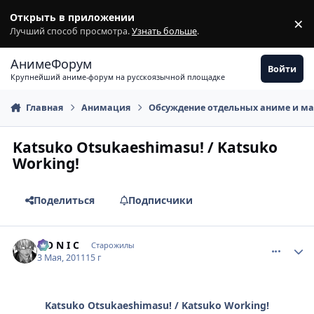
Перейти к содержимому
Открыть в приложении
×
З
Лучший способ просмотра.
Узнать больше
.
АнимеФорум
Войти
Крупнейший аниме-форум на русскоязычной площадке
Главная
Анимация
Обсуждение отдельных аниме и м
Katsuko Otsukaeshimasu! / Katsuko
Working!
Поделиться
Подписчики
comment_2660605
Статистика автора
S O N I C
Старожилы
3 Мая, 2011
15 г
Katsuko Otsukaeshimasu! / Katsuko Working!