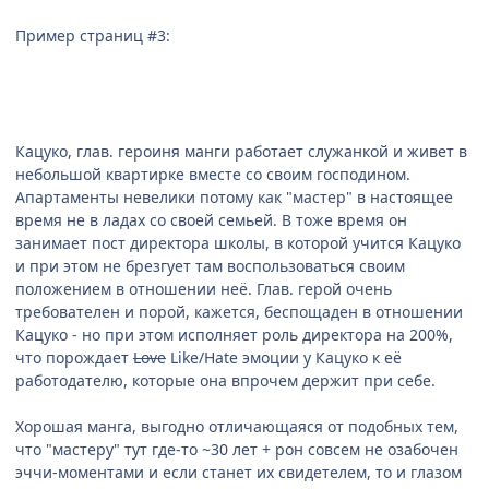
Пример страниц #3:
Кацуко, глав. героиня манги работает служанкой и живет в
небольшой квартирке вместе со своим господином.
Апартаменты невелики потому как "мастер" в настоящее
время не в ладах со своей семьей. В тоже время он
занимает пост директора школы, в которой учится Кацуко
и при этом не брезгует там воспользоваться своим
положением в отношении неё. Глав. герой очень
требователен и порой, кажется, беспощаден в отношении
Кацуко - но при этом исполняет роль директора на 200%,
что порождает
Love
Like/Hate эмоции у Кацуко к её
работодателю, которые она впрочем держит при себе.
Хорошая манга, выгодно отличающаяся от подобных тем,
что "мастеру" тут где-то ~30 лет + рон совсем не озабочен
эччи-моментами и если станет их свидетелем, то и глазом