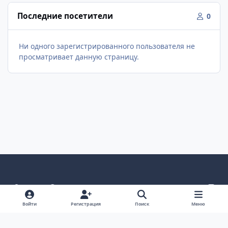
Последние посетители
0
Ни одного зарегистрированного пользователя не
просматривает данную страницу.
Светлый режим
Темный режим
Как в системе
v
k
Язык
Политика конфиденциальности
Войти
Регистрация
Поиск
Меню
Связаться с нами
Cookies