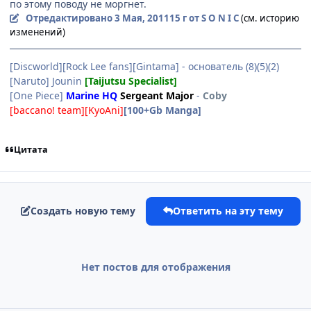
по этому поводу не моргнет.
Отредактировано
3 Мая, 2011
15 г
от S O N I C
(см. историю
изменений)
[Discworld][Rock Lee fans][Gintama] - основатель (8)(5)(2)
[Naruto] Jounin
[Taijutsu Specialist]
[One Piece]
Marine HQ
Sergeant Major
-
Coby
[baccano! team][KyoAni]
[100+Gb Manga]
Цитата
Создать новую тему
Ответить на эту тему
Нет постов для отображения