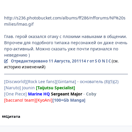
http://s236.photobucket.com/albums/ff286/nfforums/NF%20s
milies/lmao.gif
Глав. герой оказался отаку с плохими навыками в общении.
Впрочем для подобного типажа персонажей он даже очень
про-активный. Можно сказать уже почти признался по
неведению )
Отредактировано
11 Августа, 2011
14 г
от S O N I C
(см.
историю изменений)
[Discworld][Rock Lee fans][Gintama] - основатель (8)(5)(2)
[Naruto] Jounin
[Taijutsu Specialist]
[One Piece]
Marine HQ
Sergeant Major
-
Coby
[baccano! team][KyoAni]
[100+Gb Manga]
Цитата