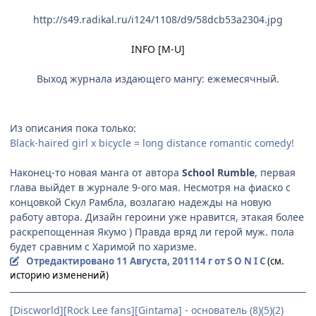
http://s49.radikal.ru/i124/1108/d9/58dcb53a2304.jpg
INFO [M-U]
Выход журнала издающего мангу: ежемесячный.
Из описания пока только:
Black-haired girl x bicycle = long distance romantic comedy!
Наконец-то новая манга от автора
School Rumble
, первая
глава выйдет в журнале 9-ого мая. Несмотря на фиаско с
концовкой Скул Рамбла, возлагаю надежды на новую
работу автора. Дизайн героини уже нравится, этакая более
раскрепощенная Якумо ) Правда вряд ли герой муж. пола
будет сравним с Харимой по харизме.
Отредактировано
11 Августа, 2011
14 г
от S O N I C
(см.
историю изменений)
[Discworld][Rock Lee fans][Gintama] - основатель (8)(5)(2)