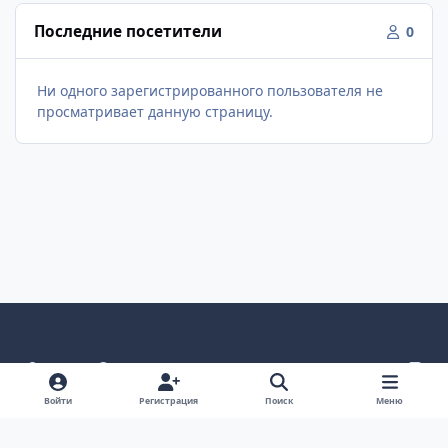
Последние посетители
0
Ни одного зарегистрированного пользователя не
просматривает данную страницу.
Светлый режим
Темный режим
Как в системе
v
k
Язык
Политика конфиденциальности
Войти
Регистрация
Поиск
Меню
Связаться с нами
Cookies