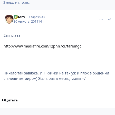
3 недели спустя...
comment_2699761
Статистика автора
SuMm
Старожилы
30 Августа, 2011
14 г
2ая глава:
http://www.mediafire.com/?2pnn7ci7taremgc
Ничего так завязка. И ГГ-хикки не так уж и плох в общении
с внешним миром) Жаль раз в месяц главы =/
Цитата