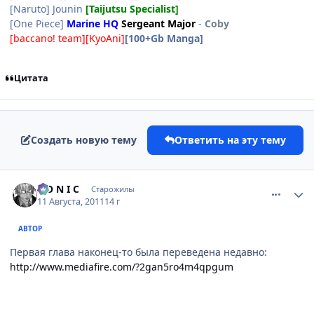
[Naruto] Jounin
[Taijutsu Specialist]
[One Piece]
Marine HQ
Sergeant Major
-
Coby
[baccano! team][KyoAni]
[100+Gb Manga]
Цитата
Создать новую тему
Ответить на эту тему
comment_2694806
Статистика автора
S O N I C
Старожилы
11 Августа, 2011
14 г
АВТОР
Первая глава наконец-то была переведена недавно:
http://www.mediafire.com/?2gan5ro4m4qpgum