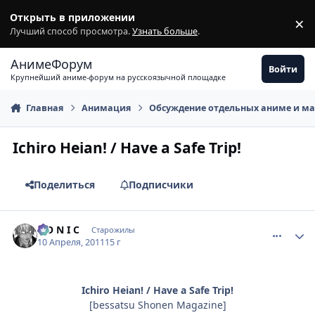
Перейти к содержимому
Открыть в приложении
×
З
Лучший способ просмотра.
Узнать больше
.
АнимеФорум
Войти
Крупнейший аниме-форум на русскоязычной площадке
Главная
Анимация
Обсуждение отдельных аниме и м
Ichiro Heian! / Have a Safe Trip!
Поделиться
Подписчики
comment_2652410
Статистика автора
S O N I C
Старожилы
10 Апреля, 2011
15 г
Ichiro Heian! / Have a Safe Trip!
[bessatsu Shonen Magazine]