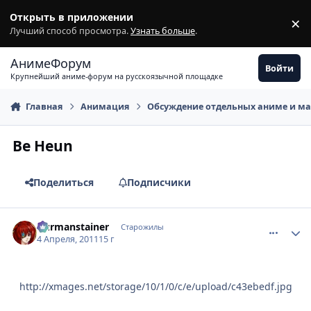
Перейти к содержимому
Открыть в приложении
×
З
Лучший способ просмотра.
Узнать больше
.
АнимеФорум
Войти
Крупнейший аниме-форум на русскоязычной площадке
Главная
Анимация
Обсуждение отдельных аниме и м
Be Heun
Поделиться
Подписчики
comment_2650124
Статистика автора
Durmanstainer
Старожилы
4 Апреля, 2011
15 г
http://xmages.net/storage/10/1/0/c/e/upload/c43ebedf.jpg