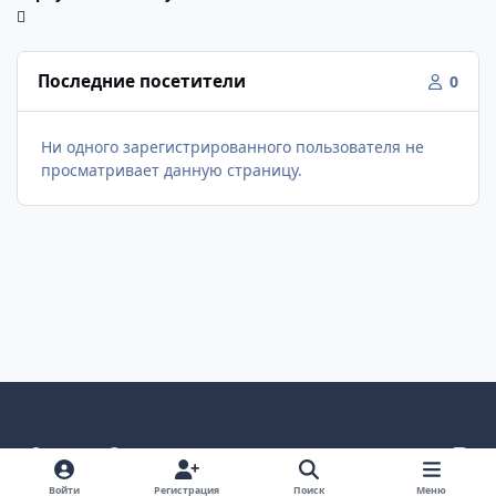
Последние посетители
0
Ни одного зарегистрированного пользователя не
просматривает данную страницу.
Светлый режим
Темный режим
Как в системе
v
k
Язык
Политика конфиденциальности
Войти
Регистрация
Поиск
Меню