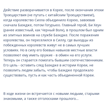
Действие разворачивается в Корее, после окончания эпохи
Троецарствия (не путать с китайским Троецарствием!),
когда королевство Силла объединило Корею, завоевав
сначала Баэкдже, потом Гогурьюо. Главный герой, Би Хеун
(ранее известный, как Черный Волк), в прошлом был одним
из элитных воинов на службе Баэкдже. После поражения
королевства, он переселился в Силлу, где выходцы из
побежденных королевств живут не в самых лучших
условиях. Но в силу его боевых навыков местные власти
позволяют ему иметь оружие - в обмен на его услуги.
Теперь он старается помогать бывшим соотечественникам.
Его цель - оставить след Баэкдже в истории Кореи, не
позволить людям забыть, чтобы Баэкдже продолжало
существовать, пусть и как часть объединенной Кореи.
В ходе жизни он встречается с новыми людьми, старыми
знакомыми, а также отголосками прошлого...