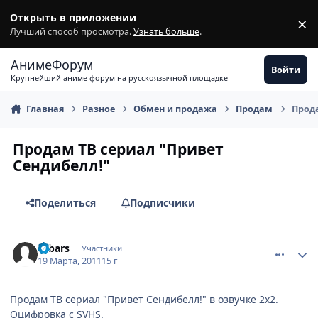
Перейти к содержимому
Открыть в приложении
×
З
Лучший способ просмотра.
Узнать больше
.
АнимеФорум
Войти
Крупнейший аниме-форум на русскоязычной площадке
Главная
Разное
Обмен и продажа
Продам
Прода
Продам ТВ сериал "Привет
Сендибелл!"
Поделиться
Подписчики
comment_2644292
Статистика автора
drbars
Участники
19 Марта, 2011
15 г
Продам ТВ сериал "Привет Сендибелл!" в озвучке 2х2.
Оцифровка с SVHS.