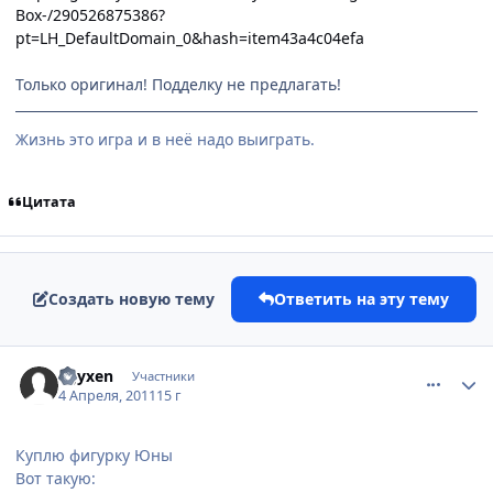
Box-/290526875386?
pt=LH_DefaultDomain_0&hash=item43a4c04efa
Только оригинал! Подделку не предлагать!
Жизнь это игра и в неё надо выиграть.
Цитата
Создать новую тему
Ответить на эту тему
comment_2650296
Статистика автора
Egyxen
Участники
4 Апреля, 2011
15 г
Куплю фигурку Юны
Вот такую: