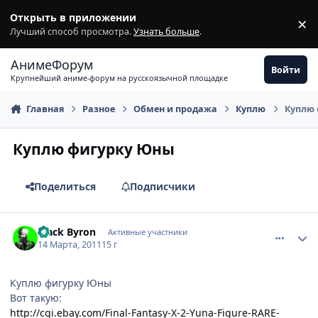
Перейти к содержимому
Открыть в приложении
×
З
Лучший способ просмотра.
Узнать больше
.
АнимеФорум
Войти
Крупнейший аниме-форум на русскоязычной площадке
Главная
Разное
Обмен и продажа
Куплю
Куплю
Куплю фигурку Юны
Поделиться
Подписчики
comment_2642162
Статистика автора
Black Byron
Активные участники
14 Марта, 2011
15 г
Куплю фигурку Юны
Вот такую:
http://cgi.ebay.com/Final-Fantasy-X-2-Yuna-Figure-RARE-