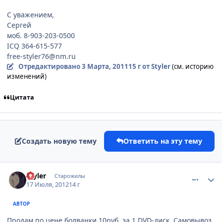
С уважением,
Сергей
моб. 8-903-203-0500
ICQ 364-615-577
free-styler76@nm.ru
Отредактировано
3 Марта, 2011
15 г
от Styler
(см. историю
изменений)
Цитата
Создать новую тему
Ответить на эту тему
comment_2794596
Статистика автора
Styler
Старожилы
17 Июля, 2012
14 г
АВТОР
Продам по цене болванки 10руб. за 1 DVD-диск. Самовывоз.