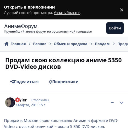
Перейти к содержимому
Открыть в приложении
×
З
Лучший способ просмотра.
Узнать больше
.
АнимеФорум
Войти
Крупнейший аниме-форум на русскоязычной площадке
Главная
Разное
Обмен и продажа
Продам
Прода
Продам свою коллекцию аниме 5350
DVD-Video дисков
Поделиться
Подписчики
comment_2637897
Статистика автора
Styler
Старожилы
3 Марта, 2011
15 г
Продам в Москве свою коллекцию Аниме в формате DVD-
Video с русской озвучкой – около 5 350 DVD дисков.