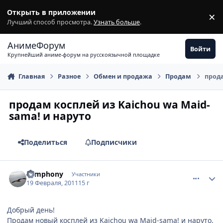
Перейти к содержимому
Открыть в приложении
×
З
Лучший способ просмотра.
Узнать больше
.
АнимеФорум
Войти
Крупнейший аниме-форум на русскоязычной площадке
Главная
Разное
Обмен и продажа
Продам
прода
продам косплей из Kaichou wa Maid-
sama! и наруто
Поделиться
Подписчики
comment_2633254
Статистика автора
Symphony
Участники
19 Февраля, 2011
15 г
Добрый день!
Продам новый косплей из Kaichou wa Maid-sama! и наруто.