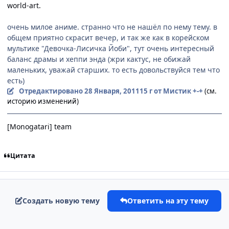
world-art.
очень милое аниме. странно что не нашёл по нему тему. в
общем приятно скрасит вечер, и так же как в корейском
мультике "Девочка-Лисичка Йоби", тут очень интересный
баланс драмы и хеппи энда (жри кактус, не обижай
маленьких, уважай старших. то есть довольствуйся тем что
есть)
Отредактировано
28 Января, 2011
15 г
от Мистик +-+
(см.
историю изменений)
[Monogatari] team
Цитата
Создать новую тему
Ответить на эту тему