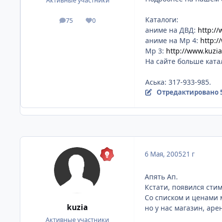
Активные участники
Каталоги:
75
0
посты
Репутация
аниме на ДВД:
http://
аниме на Мр 4:
http:/
Мр 3:
http://www.kuzia
На сайте больше ката
Аська: 317-933-985.
Отредактировано
6 Мая, 2005
21 г
Апять Ап.
Кстати, появился сти
Со списком и ценами 
kuzia
но у нас магазин, аре
Активные участники