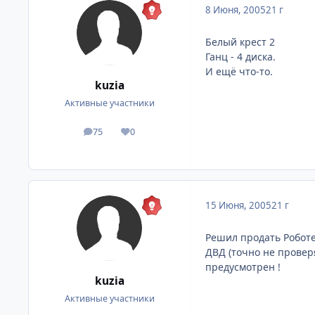
8 Июня, 2005
21 г
Белый крест 2
Ганц - 4 диска.
И ещё что-то.
kuzia
Активные участники
75
0
посты
Репутация
15 Июня, 2005
21 г
Решил продать Роботе
ДВД (точно не проверя
предусмотрен !
kuzia
Активные участники