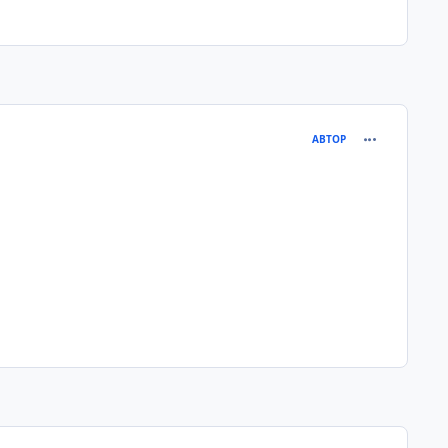
comment_335
АВТОР