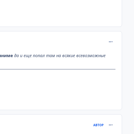
comment_321
 аниме
да и еще попал там на всякие всевозможные
comment_322
АВТОР