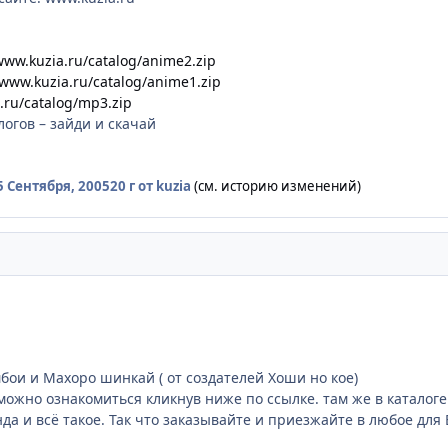
www.kuzia.ru/catalog/anime2.zip
/www.kuzia.ru/catalog/anime1.zip
.ru/catalog/mp3.zip
логов – зайди и скачай
5 Сентября, 2005
20 г
от kuzia
(см. историю изменений)
мбои и Махоро шинкай ( от создателей Хоши но кое)
можно ознакомиться кликнув ниже по ссылке. там же в каталоге 
нда и всё такое. Так что заказывайте и приезжайте в любое для