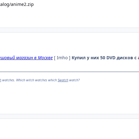
talog/anime2.zip
ешовый магазин в Москве
[ Imho ]
Купил у них 50 DVD дисков с
h
watches. Which witch watches which
Swatch
watch?