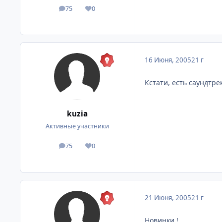
75
0
посты
Репутация
16 Июня, 2005
21 г
Кстати, есть саундтрек
kuzia
Активные участники
75
0
посты
Репутация
21 Июня, 2005
21 г
Новинки !