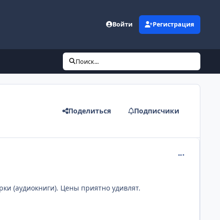
Войти
Регистрация
Поиск...
Поделиться
Подписчики
comment_302
ки (аудиокниги). Цены приятно удивлят.