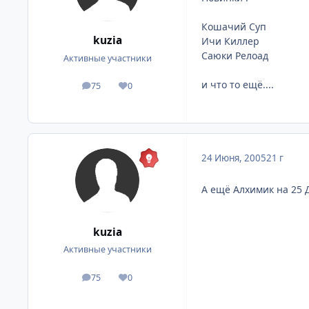
Кошачий Суп
kuzia
Ичи Киллер
Саюки Релоад
Активные участники
и что то ещё....
75
0
посты
Репутация
24 Июня, 2005
21 г
А ещё Алхимик на 25 Д
kuzia
Активные участники
75
0
посты
Репутация