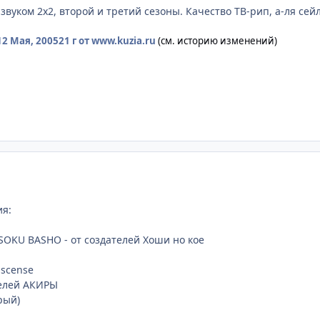
вуком 2х2, второй и третий сезоны. Качество ТВ-рип, а-ля сей
12 Мая, 2005
21 г
от www.kuzia.ru
(см. историю изменений)
ия:
i
KU BASHO - от создателей Хоши но кое
iscense
телей АКИРЫ
рый)