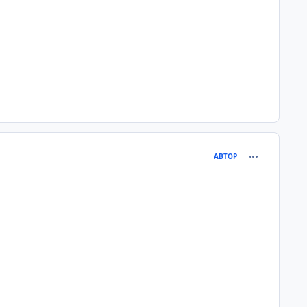
comment_372
АВТОР