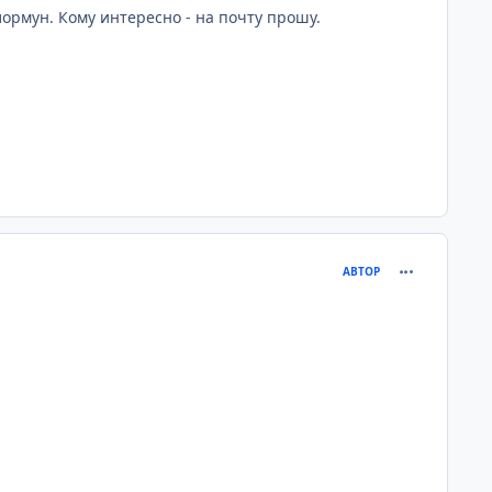
лормун. Кому интересно - на почту прошу.
comment_323
АВТОР