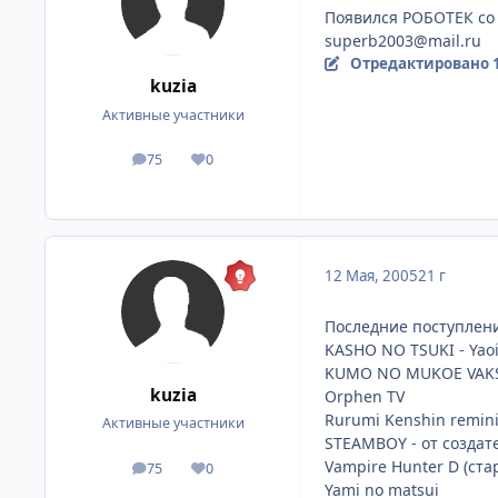
Появился РОБОТЕК со з
superb2003@mail.ru
Отредактировано
kuzia
Активные участники
75
0
посты
Репутация
12 Мая, 2005
21 г
Последние поступлен
KASHO NO TSUKI - Yao
KUMO NO MUKOE VAKSO
kuzia
Orphen TV
Rurumi Kenshin remin
Активные участники
STEAMBOY - от созда
Vampire Hunter D (ста
75
0
посты
Репутация
Yami no matsui