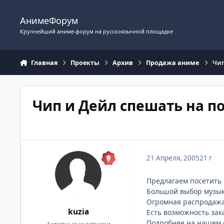
Перейти к содержимому
АнимеФорум
Крупнейший аниме-форум на русскоязычной площадке
Главная
Проекты
Архив
Продажа аниме
Чип
Чип и Дейл спешать на 
21 Апреля, 2005
21 г
Предлагаем посетить 
Большой выбор музыки
Огромная распродажа с
kuzia
Есть возможность зак
Подробнее на нашем с