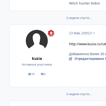
Witch hunter Robin
2 недели спустя...
23 Мая, 2005
21 г
http://www.kuzia.ru/ca
Добавленно более 20 
kuzia
Отредактировано
Активные участники
75
0
посты
Репутация
3 недели спустя...