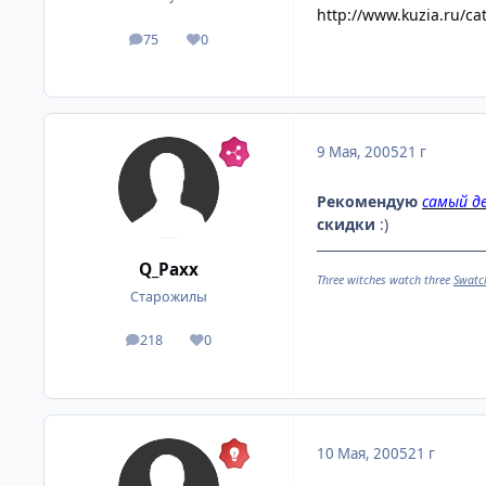
http://www.kuzia.ru/ca
75
0
посты
Репутация
9 Мая, 2005
21 г
Рекомендую
самый д
скидки
:)
Q_Paxx
Three witches watch three
Swatc
Старожилы
218
0
посты
Репутация
10 Мая, 2005
21 г