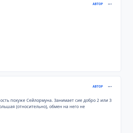
comment_353
АВТОР
comment_361
АВТОР
лость похуже Сейлормуна. Занимает сие добро 2 или 3
ольшая (относительно), обмен на него не