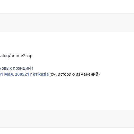
talog/anime2.zip
новых позиций !
31 Мая, 2005
21 г
от kuzia
(см. историю изменений)