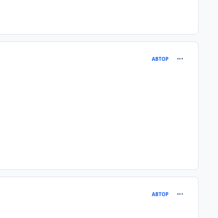
comment_362
АВТОР
comment_368
АВТОР