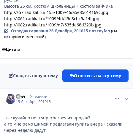
Высота 25 см. Костюм школьницы + костюм зайчика
http://s57.radikal.ru/i155/1009/46/a5e35014169c.jpg
http://i061.radikal.ru/1009/4d/45e8cbc5a14f.jpg
http://i082.radikal.ru/1009/d7/635de68d329b.jpg
Отредактировано
26 Декабря, 2010
15 г
от toyfan
(см.
историю изменений)
Цитата
Создать новую тему
Ответить на эту тему
comment_2602821
Статистика автора
alew
Участники
15 Декабря, 2010
15 г
ты случайно не в superheroes их продал?
а то мне ремо шимей предлагали купить вчера - сказали
через неделю дадут,