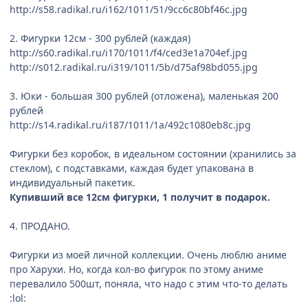
http://s58.radikal.ru/i162/1011/51/9cc6c80bf46c.jpg
2. Фигурки 12см - 300 рублей (каждая)
http://s60.radikal.ru/i170/1011/f4/ced3e1a704ef.jpg
http://s012.radikal.ru/i319/1011/5b/d75af98bd055.jpg
3. Юки - большая 300 рублей (отложена), маленькая 200
рублей
http://s14.radikal.ru/i187/1011/1a/492c1080eb8c.jpg
Фигурки без коробок, в идеальном состоянии (хранились за
стеклом), с подставками, каждая будет упакована в
индивидуальный пакетик.
Купивший все 12см фигурки, 1 получит в подарок.
4. ПРОДАНО.
Фигурки из моей личной коллекции. Очень люблю аниме
про Харухи. Но, когда кол-во фигурок по этому аниме
перевалило 500шт, поняла, что надо с этим что-то делать
:lol: