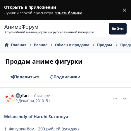
Перейти к содержимому
Открыть в приложении
×
З
Лучший способ просмотра.
Узнать больше
.
АнимеФорум
Войти
Крупнейший аниме-форум на русскоязычной площадке
Главная
Разное
Обмен и продажа
Продам
Прод
Продам аниме фигурки
Поделиться
Подписчики
comment_2599517
Статистика автора
toyfan
Участники
9 Декабря, 2010
15 г
Melancholy of Haruhi Suzumiya
1. Фигурки 8см - 200 рублей (каждая)