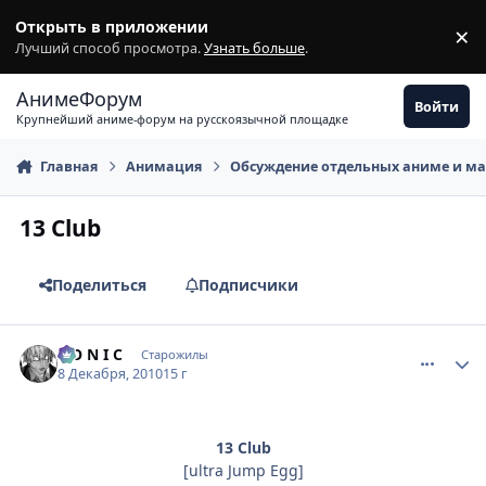
Перейти к содержимому
Открыть в приложении
×
З
Лучший способ просмотра.
Узнать больше
.
АнимеФорум
Войти
Крупнейший аниме-форум на русскоязычной площадке
Главная
Анимация
Обсуждение отдельных аниме и м
13 Club
Поделиться
Подписчики
comment_2599024
Статистика автора
S O N I C
Старожилы
8 Декабря, 2010
15 г
13 Club
[ultra Jump Egg]