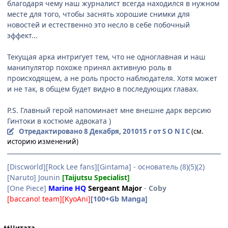
благодаря чему наш журналист всегда находился в нужном
месте для того, чтобы заснять хорошие снимки для
новостей и естественно это несло в себе побочный
эффект...
Текущая арка интригует тем, что не одноглавная и наш
манипулятор похоже принял активную роль в
происходящем, а не роль просто наблюдателя. Хотя может
и не так, в общем будет видно в последующих главах.
P.S. Главный герой напоминает мне внешне дарк версию
Гинтоки в костюме адвоката )
Отредактировано
8 Декабря, 2010
15 г
от S O N I C
(см.
историю изменений)
[Discworld][Rock Lee fans][Gintama] - основатель (8)(5)(2)
[Naruto] Jounin
[Taijutsu Specialist]
[One Piece]
Marine HQ
Sergeant Major
-
Coby
[baccano! team][KyoAni]
[100+Gb Manga]
Цитата