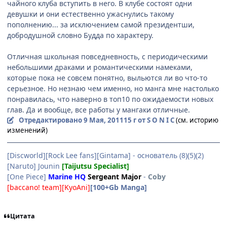
чайного клуба вступить в него. В клубе состоят одни
девушки и они естественно ужаснулись такому
пополнению... за исключением самой президентши,
добродушной словно Будда по характеру.
Отличная школьная повседневность, с периодическими
небольшими драками и романтическими намеками,
которые пока не совсем понятно, выльются ли во что-то
серьезное. Но незнаю чем именно, но манга мне настолько
понравилась, что наверно в топ10 по ожидаемости новых
глав. Да и вообще, все работы у мангаки отличные.
Отредактировано
9 Мая, 2011
15 г
от S O N I C
(см. историю
изменений)
[Discworld][Rock Lee fans][Gintama] - основатель (8)(5)(2)
[Naruto] Jounin
[Taijutsu Specialist]
[One Piece]
Marine HQ
Sergeant Major
-
Coby
[baccano! team][KyoAni]
[100+Gb Manga]
Цитата