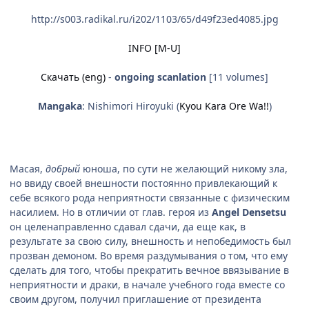
http://s003.radikal.ru/i202/1103/65/d49f23ed4085.jpg
INFO [M-U]
Скачать (eng)
-
ongoing scanlation
[11 volumes]
Mangaka
: Nishimori Hiroyuki (
Kyou Kara Ore Wa!!
)
Масая,
добрый
юноша, по сути не желающий никому зла,
но ввиду своей внешности постоянно привлекающий к
себе всякого рода неприятности связанные с физическим
насилием. Но в отличии от глав. героя из
Angel Densetsu
он целенаправленно сдавал сдачи, да еще как, в
результате за свою силу, внешность и непобедимость был
прозван демоном. Во время раздумывания о том, что ему
сделать для того, чтобы прекратить вечное ввязывание в
неприятности и драки, в начале учебного года вместе со
своим другом, получил приглашение от президента