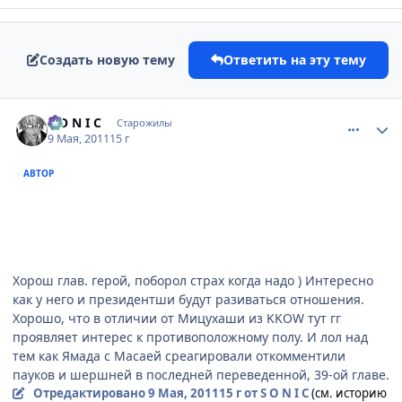
Создать новую тему
Ответить на эту тему
comment_2662828
Статистика автора
S O N I C
Старожилы
9 Мая, 2011
15 г
АВТОР
Хорош глав. герой, поборол страх когда надо ) Интересно
как у него и президентши будут разиваться отношения.
Хорошо, что в отличии от Мицухаши из KKOW тут гг
проявляет интерес к противоположному полу. И лол над
тем как Ямада с Масаей среагировали откомментили
пауков и шершней в последней переведенной, 39-ой главе.
Отредактировано
9 Мая, 2011
15 г
от S O N I C
(см. историю