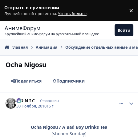
Перейти к содержимому
Открыть в приложении
×
З
Лучший способ просмотра.
Узнать больше
.
АнимеФорум
Войти
Крупнейший аниме-форум на русскоязычной площадке
Главная
Анимация
Обсуждение отдельных аниме и м
Ocha Nigosu
Поделиться
Подписчики
comment_2594172
Статистика автора
S O N I C
Старожилы
30 Ноября, 2010
15 г
Ocha Nigosu / A Bad Boy Drinks Tea
[shonen Sunday]