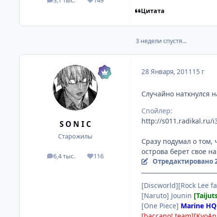
3,1 тыс.
149
посты
Репутация
Цитата
3 недели спустя...
28 Января, 2011
15 г
Случайно наткнулся н
Спойлер:
http://s011.radikal.ru
S O N I C
Старожилы
Сразу подумал о том, 
острова берет свое на
6,4 тыс.
116
посты
Репутация
Отредактировано
[Discworld][Rock Lee fa
[Naruto] Jounin
[Taijut
[One Piece]
Marine HQ
[baccano! team][KyoAn