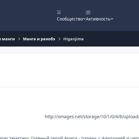
Сообщество
Активность
и манги
Манга и ранобэ
Higanjima
http://xmages.net/storage/10/1/0/4/8/upload
ую тематику. Главный герой Акира - парень с фантазией и цеп