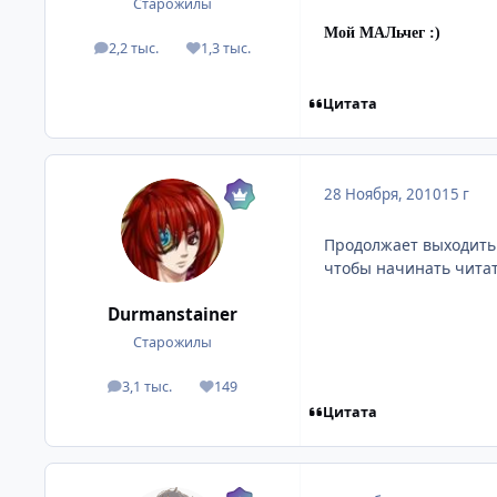
Старожилы
Мой МАЛьчег :)
2,2 тыс.
1,3 тыс.
посты
Репутация
Цитата
28 Ноября, 2010
15 г
Продолжает выходить. 
чтобы начинать читат
Durmanstainer
Старожилы
3,1 тыс.
149
посты
Репутация
Цитата