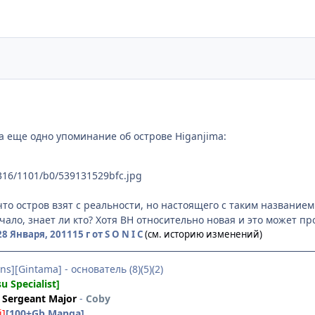
а еще одно упоминание об острове Higanjima:
/i316/1101/b0/539131529bfc.jpg
что остров взят с реальности, но настоящего с таким названием
чало, знает ли кто? Хотя ВН относительно новая и это может п
28 Января, 2011
15 г
от S O N I C
(см. историю изменений)
ns][Gintama] - основатель (8)(5)(2)
su Specialist]
Sergeant Major
-
Coby
i]
[100+Gb Manga]