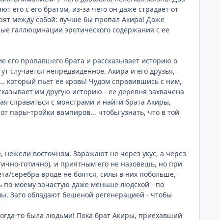
т его с его братом, из-за чего он даже страдает от
орят между собой: лучше бы пропал Акира! Даже
чные галлюцинации эротического содержания с ее
ие его пропавшего брата и рассказывает историю о
ут случается непредвиденное. Акира и его друзья,
. который пьет ее кровь! Чудом справившись с ним,
сказывает им другую историю - ее деревня захвачена
лая справиться с монстрами и найти брата Акиры,
т пары-тройки вампиров... чтобы узнать, что в той
, нежели восточном. Заражают не через укус, а через
тично-готично), и приятным его не назовешь, но при
а/серебра вроде не боятся, силы в них побольше,
ть по-моему зачастую даже меньше людской - по
мы. Зато обладают бешеной регенерацией - чтобы
когда-то была людьми! Пока брат Акиры, приехавший