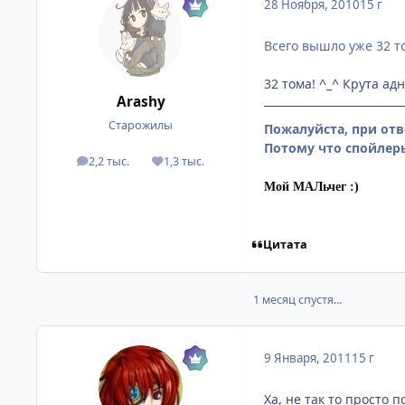
28 Ноября, 2010
15 г
Всего вышло уже 32 т
32 тома! ^_^ Крута адн
Arashy
Старожилы
Пожалуйста, при отв
Потому что спойлеры
2,2 тыс.
1,3 тыс.
посты
Репутация
Мой МАЛьчег :)
Цитата
1 месяц спустя...
9 Января, 2011
15 г
Ха, не так то просто 