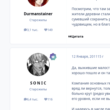
Посмотрим, что там з
Durmanstainer
жители деревни стали
сумевший сохранить р
Старожилы
чудовищем, но в благо
3,1 тыс.
149
посты
Репутация
Цитата
12 Января, 2011
15 г
Да, выжившие малость
хорошо пошло и он та
S O N I C
Компания основных ге
вряд ли вернутся, тол
Старожилы
больно крут (редко ув
его уровня, если не вы
6,4 тыс.
116
посты
Репутация
И надеюсь в числе па