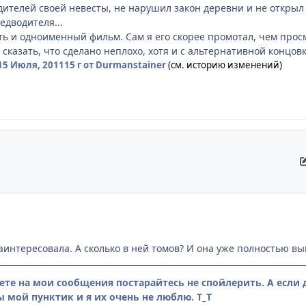
дителей своей невесты, не нарушил закон деревни и не открыл 
едводителя...
ть и одноименный фильм. Сам я его скорее промотал, чем про
 сказать, что сделано неплохо, хотя и с альтернативной концовк
15 Июля, 2011
15 г
от Durmanstainer
(см. историю изменений)
аинтересовала. А сколько в ней томов? И она уже полностью 
ете на мои сообщения постарайтесь не спойлерить. А если д
 мой пунктик и я их очень не люблю. Т_Т