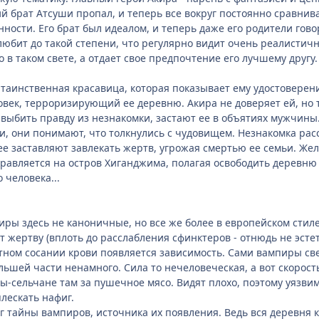
й брат Атсуши пропал, и теперь все вокруг постоянно сравниваю
ности. Его брат был идеалом, и теперь даже его родители гов
любит до такой степени, что регулярно видит очень реалисти
о в таком свете, а отдает свое предпочтение его лучшему другу.
таинственная красавица, которая показывает ему удостоверен
ловек, терроризирующий ее деревню. Акира не доверяет ей, но т
ыбить правду из незнакомки, застают ее в объятиях мужчины..
и, они понимают, что толкнулись с чудовищем. Незнакомка рас
ее заставляют завлекать жертв, угрожая смертью ее семьи. Же
равляется на остров Хиганджима, полагая освободить деревню о
 человека...
ры здесь не каноничные, но все же более в европейском стиле
ет жертву (вплоть до расслабления сфинктеров - отнюдь не эсте
ном сосании крови появляется зависимость. Сами вампиры свет
ольшей части ненамного. Сила то нечеловеческая, а вот скорос
-сельчане там за пушечное мясо. Видят плохо, поэтому уязви
плескать нафиг.
г тайны вампиров, источника их появления. Ведь вся деревня 