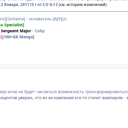
12 Января, 2011
15 г
от S O N I C
(см. историю изменений)
ns][Gintama] - основатель (8)(5)(2)
su Specialist]
Sergeant Major
-
Coby
i]
[100+Gb Manga]
вер-апов не будет числиться возможность трансформироваться 
оцентов уверен, что из их компании кто-то станет вампиром - э