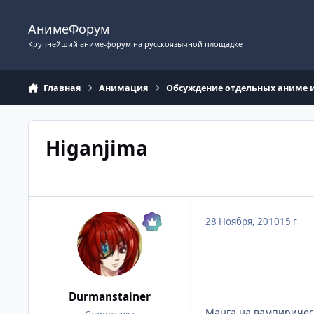
Перейти к содержимому
АнимеФорум
Крупнейший аниме-форум на русскоязычной площадке
Главная
Анимация
Обсуждение отдельных аниме 
Higanjima
28 Ноября, 2010
15 г
Durmanstainer
Манга на вампирическ