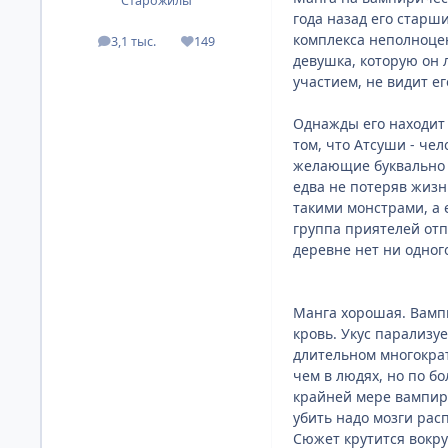
Старожилы
года назад его старши
комплекса неполноцен
3,1 тыс.
149
посты
Репутация
девушка, которую он 
участием, не видит ег
Однажды его находит 
том, что Атсуши - че
желающие буквально в
едва не потеряв жизн
такими монстрами, а 
группа приятелей отп
деревне нет ни одного
Манга хорошая. Вампи
кровь. Укус парализу
длительном многократ
чем в людях, но по б
крайней мере вампиры
убить надо мозги рас
Сюжет крутится вокру