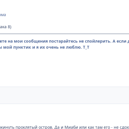
ома
ака 8)
ете на мои сообщения постарайтесь не спойлерить. А если д
 мой пунктик и я их очень не люблю. Т_Т
покинуть проклятый остров. Да и Миаби или как там его - не сдо