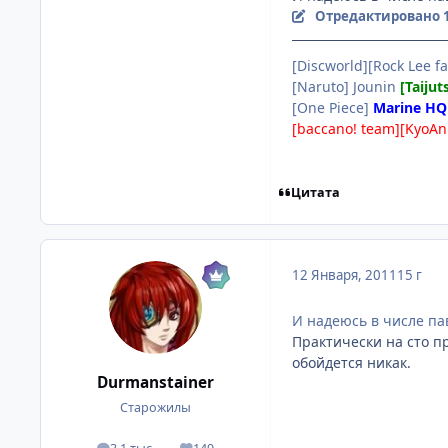
Отредактировано
[Discworld][Rock Lee fa
[Naruto] Jounin
[Taijut
[One Piece]
Marine HQ
[baccano! team][KyoAn
Цитата
12 Января, 2011
15 г
И надеюсь в числе па
Практически на сто пр
обойдется никак.
Durmanstainer
Старожилы