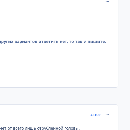
comment_259
ругих вариантов ответить нет, то так и пишите.
comment_261
АВТОР
хнет от всего лишь отрубленной головы.