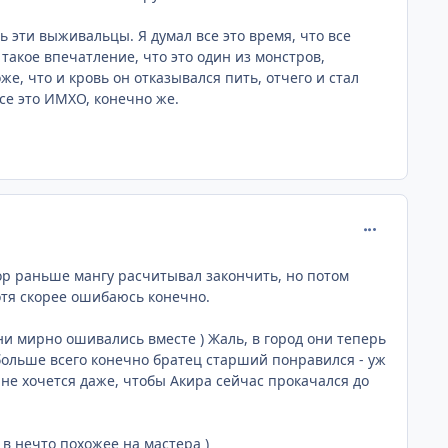
 эти выживальцы. Я думал все это время, что все
акое впечатление, что это один из монстров,
е, что и кровь он отказывался пить, отчего и стал
Все это ИМХО, конечно же.
comment_261
ор раньше мангу расчитывал закончить, но потом
отя скорее ошибаюсь конечно.
и мирно ошивались вместе ) Жаль, в город они теперь
больше всего конечно братец старший понравился - уж
 не хочется даже, чтобы Акира сейчас прокачался до
в нечто похожее на мастера )