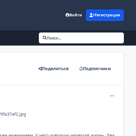
Войти
Регистрация
Поиск...
Поделиться
Подписчики
comment_259
/0fa37af2.jpg
ким вниманием. У него довольно нелегкая жизнь. Два