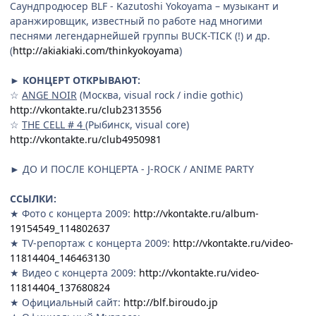
Саундпродюсер BLF - Kazutoshi Yokoyama – музыкант и
аранжировщик, известный по работе над многими
песнями легендарнейшей группы BUCK-TICK (!) и др.
(
http://akiakiaki.com/thinkyokoyama
)
► КОНЦЕРТ ОТКРЫВАЮТ:
☆
ANGE NOIR
(Москва, visual rock / indie gothic)
http://vkontakte.ru/club2313556
☆
THE CELL # 4
(Рыбинск, visual core)
http://vkontakte.ru/club4950981
► ДО И ПОСЛЕ КОНЦЕРТА - J-ROCK / ANIME PARTY
ССЫЛКИ:
★ Фото с концерта 2009:
http://vkontakte.ru/album-
19154549_114802637
★ TV-репортаж с концерта 2009:
http://vkontakte.ru/video-
11814404_146463130
★ Видео с концерта 2009:
http://vkontakte.ru/video-
11814404_137680824
★ Официальный сайт:
http://blf.biroudo.jp