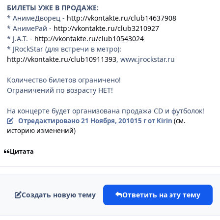
БИЛЕТЫ УЖЕ В ПРОДАЖЕ:
* АнимеДворец -
http://vkontakte.ru/club14637908
* АнимеРай -
http://vkontakte.ru/club3210927
* J.A.T. -
http://vkontakte.ru/club10543024
* JRockStar (для встречи в метро):
http://vkontakte.ru/club10911393
, www.jrockstar.ru
Количество билетов ограничено!
Ограничений по возрасту НЕТ!
На концерте будет организована продажа CD и футболок!
Отредактировано
21 Ноября, 2010
15 г
от Kirin
(см.
историю изменений)
Цитата
Создать новую тему
Ответить на эту тему