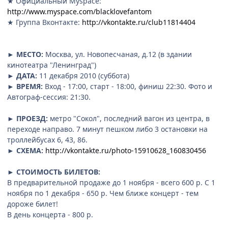
★ Официальный Myspace:
http://www.myspace.com/blacklovefantom
★ Группа Вконтакте:
http://vkontakte.ru/club11814404
►
МЕСТО:
Москва, ул. Новопесчаная, д.12 (в здании
кинотеатра "Ленинград")
►
ДАТА:
11 декабря 2010 (суббота)
►
ВРЕМЯ:
Вход - 17:00, старт - 18:00, финиш 22:30. Фото и
Автограф-сессия: 21:30.
►
ПРОЕЗД:
метро "Сокол", последний вагон из центра, в
переходе направо. 7 минут пешком либо 3 остановки на
троллейбусах 6, 43, 86.
►
СХЕМА:
http://vkontakte.ru/photo-15910628_160830456
►
СТОИМОСТЬ БИЛЕТОВ:
В предварительной продаже до 1 ноября - всего 600 р. С 1
ноября по 1 декабря - 650 р. Чем ближе концерт - тем
дороже билет!
В день концерта - 800 р.