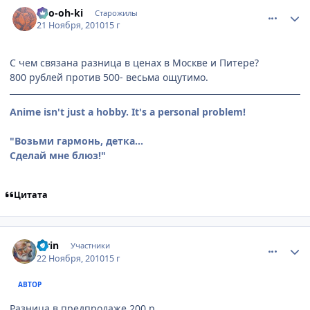
comment_2589849
Статистика автора
Ryo-oh-ki
Старожилы
21 Ноября, 2010
15 г
С чем связана разница в ценах в Москве и Питере?
800 рублей против 500- весьма ощутимо.
Anime isn't just a hobby. It's a personal problem!
"Возьми гармонь, детка...
Сделай мне блюз!"
Цитата
comment_2590024
Статистика автора
Kirin
Участники
22 Ноября, 2010
15 г
АВТОР
Разница в предпродаже 200 р.