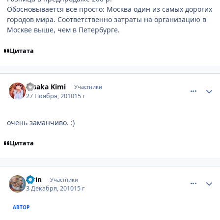
Обосновывается все просто: Москва один из самых дорогих
городов мира. Соответственно затраты на организацию в
Москве выше, чем в Петербурге.
Цитата
comment_2592665
Статистика автора
Aisaka Kimi
Участники
27 Ноября, 2010
15 г
очень заманчиво. :)
Цитата
comment_2596220
Статистика автора
Kirin
Участники
3 Декабря, 2010
15 г
АВТОР