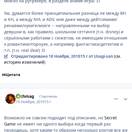
можно на рутрекере, в разделе аниме-игры :D
Хм, думается более принципиальная разница не между ВН
и КН, а между NVL и ADV, или даже между дейтсимами/
ренаями/нукиге/моеге -- направленными на выбор
девушки в, как правило, школьном сеттинге (т.н. disney) и
серьёзными работами с сюжетом, не имеющим отношения
к романтике/порнухе, а например фантастика/детектив и
т.п. (т.н. real deal) :D
Отредактировано
18 Ноября, 2010
15 г
от Usagi-san
(см.
историю изменений)
Цитата
comment_2588450
Статистика автора
Archmag
Старожилы
19 Ноября, 2010
15 г
Возможно не совсем подходит под описание, но
Secret
Game
не имеет ни одного выбора когда первый раз
проходишь, хотя каким-то образом несколько роутов все же