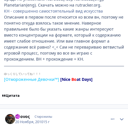
Planetarian(eng). Скачать можно на rutracker.org.
КН - совершенно самостоятельный вид искусства
Описание в первом после относится ко всем вн, поэтому не
понятно откуда взялось такое мнение. Наверное
правильнее было бы указать какие жанры интересуют
вместо концентрации на формате, который к содержанию
имеет слабое отношение. Или вам главное формат а
содержание всё равно? <_< Сам не перевариваю ветвистый
игровой процесс, поэтому во все вн играю с
прохождением. ВН + прохождение = КН.
ゆっくりしていってね！！！
[Отмороженные Девочки™]
[Nice
Bo
at Days]
Цитата
comment_2589155
Статистика автора
Χρονος
Старожилы
20 Ноября, 2010
15 г