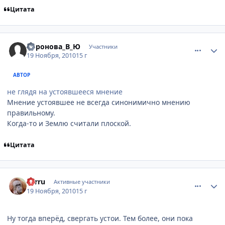
Цитата
comment_2588672
Статистика автора
Воронова_В_Ю
Участники
19 Ноября, 2010
15 г
АВТОР
не глядя на устоявшееся мнение
Мнение устоявшее не всегда синонимично мнению
правильному.
Когда-то и Землю считали плоской.
Цитата
comment_2588676
Статистика автора
Sarru
Активные участники
19 Ноября, 2010
15 г
Ну тогда вперёд, свергать устои. Тем более, они пока