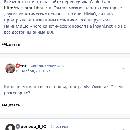
Всё можно скачать на сайте переводчика Winki-tyan
http://wks.arai-kibou.ru/
. Там же можно скачать некоторые
другие кинетические новеллы, но они, ИМХО, сильно
проигрывают названным позициям. Всё на русском.
На инглише много кинетических новелл на insani.net, но не
все достойны внимания.
Цитата
comment_2588659
Статистика автора
Sarru
Активные участники
19 Ноября, 2010
15 г
Кинетическая новелла - подвид жанра VN. Один из. О чём
разговор-то?
Цитата
comment_2588662
Статистика автора
Воронова_В_Ю
Участники