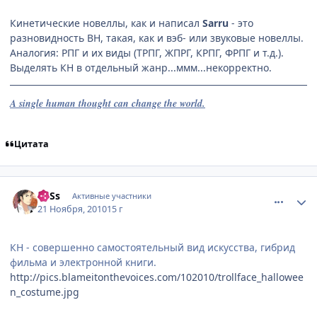
Кинетические новеллы, как и написал
Sarru
- это
разновидность ВН, такая, как и вэб- или звуковые новеллы.
Аналогия: РПГ и их виды (ТРПГ, ЖПРГ, КРПГ, ФРПГ и т.д.).
Выделять КН в отдельный жанр...ммм...некорректно.
A single human thought can change the world.
Цитата
comment_2589393
Статистика автора
LoSs
Активные участники
21 Ноября, 2010
15 г
КН - совершенно самостоятельный вид искусства, гибрид
фильма и электронной книги.
http://pics.blameitonthevoices.com/102010/trollface_hallowee
n_costume.jpg