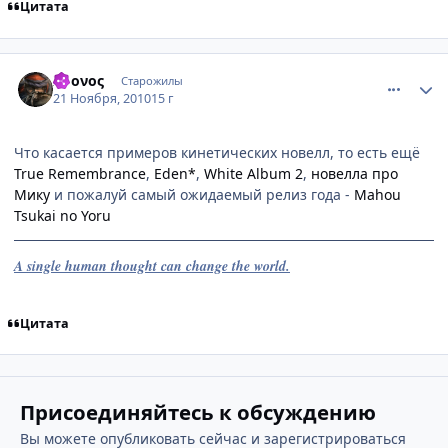
Цитата
comment_2589550
Статистика автора
Χρονος
Старожилы
21 Ноября, 2010
15 г
Что касается примеров кинетических новелл, то есть ещё
True Remembrance
,
Eden*
,
White Album 2
,
новелла про
Мику
и пожалуй самый ожидаемый релиз года -
Mahou
Tsukai no Yoru
A single human thought can change the world.
Цитата
Присоединяйтесь к обсуждению
Вы можете опубликовать сейчас и зарегистрироваться