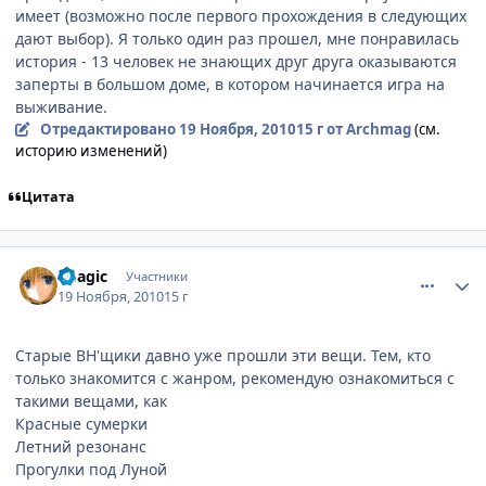
имеет (возможно после первого прохождения в следующих
дают выбор). Я только один раз прошел, мне понравилась
история - 13 человек не знающих друг друга оказываются
заперты в большом доме, в котором начинается игра на
выживание.
Отредактировано
19 Ноября, 2010
15 г
от Archmag
(см.
историю изменений)
Цитата
comment_2588485
Статистика автора
imagic
Участники
19 Ноября, 2010
15 г
Старые ВН'щики давно уже прошли эти вещи. Тем, кто
только знакомится с жанром, рекомендую ознакомиться с
такими вещами, как
Красные сумерки
Летний резонанс
Прогулки под Луной