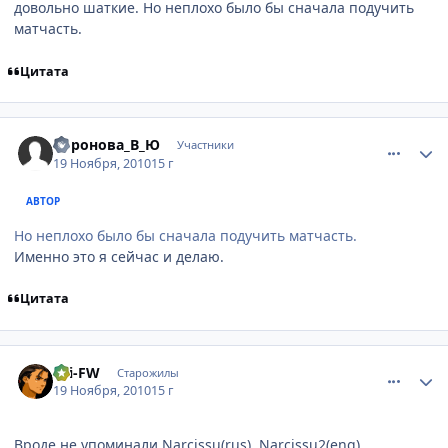
довольно шаткие. Но неплохо было бы сначала подучить
матчасть.
Цитата
comment_2588739
Статистика автора
Воронова_В_Ю
Участники
19 Ноября, 2010
15 г
АВТОР
Но неплохо было бы сначала подучить матчасть.
Именно это я сейчас и делаю.
Цитата
comment_2588968
Статистика автора
Fei-FW
Старожилы
19 Ноября, 2010
15 г
Вроде не упоминали Narcissu(rus), Narcissu2(eng),