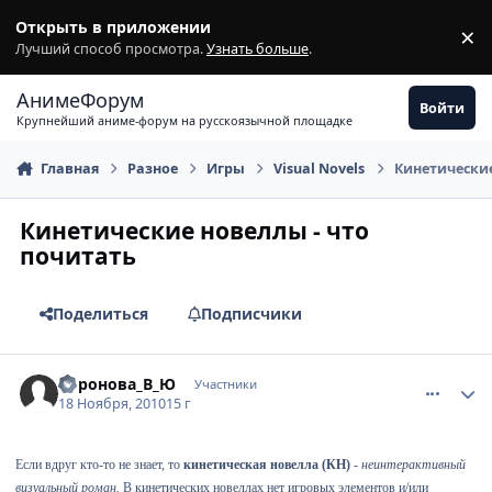
Перейти к содержимому
Открыть в приложении
×
З
Лучший способ просмотра.
Узнать больше
.
АнимеФорум
Войти
Крупнейший аниме-форум на русскоязычной площадке
Главная
Разное
Игры
Visual Novels
Кинетические
Кинетические новеллы - что
почитать
Поделиться
Подписчики
comment_2588073
Статистика автора
Воронова_В_Ю
Участники
18 Ноября, 2010
15 г
Если вдруг кто-то не знает, то
кинетическая новелла (КН)
-
неинтерактивный
визуальный роман.
В кинетических новеллах нет игровых элементов и/или