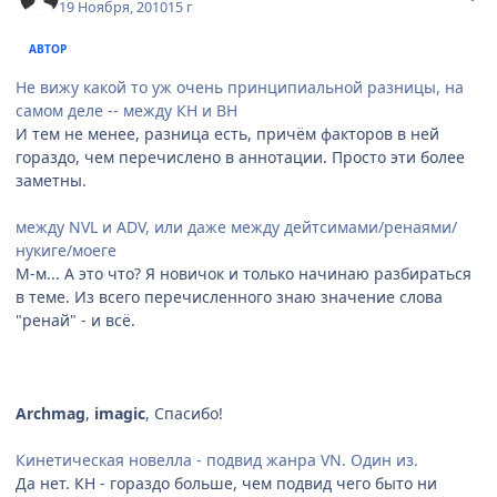
19 Ноября, 2010
15 г
АВТОР
Не вижу какой то уж очень принципиальной разницы, на
самом деле -- между КН и ВН
И тем не менее, разница есть, причём факторов в ней
гораздо, чем перечислено в аннотации. Просто эти более
заметны.
между NVL и ADV, или даже между дейтсимами/ренаями/
нукиге/моеге
М-м... А это что? Я новичок и только начинаю разбираться
в теме. Из всего перечисленного знаю значение слова
"ренай" - и всё.
Archmag
,
imagic
, Спасибо!
Кинетическая новелла - подвид жанра VN. Один из.
Да нет. КН - гораздо больше, чем подвид чего быто ни