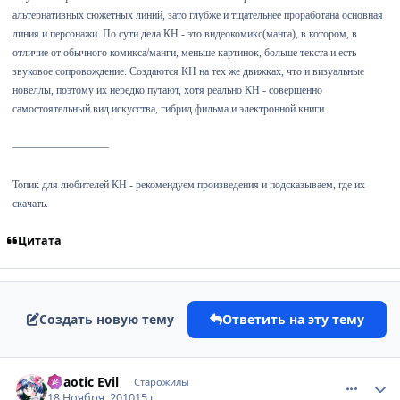
альтернативных сюжетных линий, зато глубже и тщательнее проработана основная
линия и персонажи. По сути дела КН - это видеокомикс(манга), в котором, в
отличие от обычного комикса/манги, меньше картинок, больше текста и есть
звуковое сопровождение. Создаются КН на тех же движках, что и визуальные
новеллы, поэтому их нередко путают, хотя реально КН - совершенно
самостоятельный вид искусства, гибрид фильма и электронной книги.
—————————
Топик для любителей КН - рекомендуем произведения и подсказываем, где их
скачать.
Цитата
Создать новую тему
Ответить на эту тему
comment_2588087
Статистика автора
Chaotic Evil
Старожилы
18 Ноября, 2010
15 г