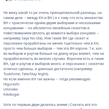
Не вижу какой то уж очень принципиальной разницы, на
самом деле -- между КН и ВН ) я к тому что есть множество
ВН с практически одним-двумя выборами и несколькими
концовками -- но абсолютно линейным сюжетом и
повествованием (вплоть до момента выбора концовок --
например Saya No Uta). Или такие ВН где сюжет и
персонажи проработаны не менее тщетельно чем в КН,
просто чем больше выборов -- тем эта ВН короче. Т.е. кол-
во выборов и роутов больше на длину игры влияет, чем на
проработанность во многих случаях. Впрочем есть и такие
ВН, где и роутов и выборов много, и персонажи с сюжетом
отлично сделаны, и длинные достаточно (например
Tsukihime, Fate/Stay Night).
Но если именно КН так важны -- тогда рекомендую:
Higurashi
Umineko
Kikokugai
Хотя по первым двум делалось аниме ) Скачать всё это