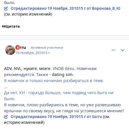
было.
Отредактировано
19 Ноября, 2010
15 г
от Воронова_В_Ю
(см. историю изменений)
Цитата
comment_2588666
Статистика автора
Sarru
Активные участники
19 Ноября, 2010
15 г
ADV
,
NVL
,
нукиге
,
моэге
. VNDB desu. Новичкам
рекомендуется. Также -
dating sim
.
Я новичок и только начинаю разбираться в теме.
...
Да нет. КН - гораздо больше, чем подвид чего быто ни
было.
Я новичок, плохо разбираюсь в теме, но уже развешиваю
ярлычки по своему вкусу, не глядя на устоявшееся мнение?
Отредактировано
19 Ноября, 2010
15 г
от Sarru
(см.
историю изменений)