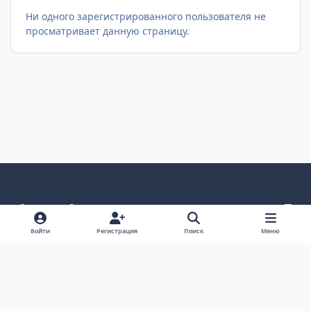
Ни одного зарегистрированного пользователя не
просматривает данную страницу.
Светлый режим
Темный режим
Как в системе
v
k
Язык
Политика конфиденциальности
Войти
Регистрация
Поиск
Меню
Связаться с нами
Cookies
project25
Powered by
Invision Community