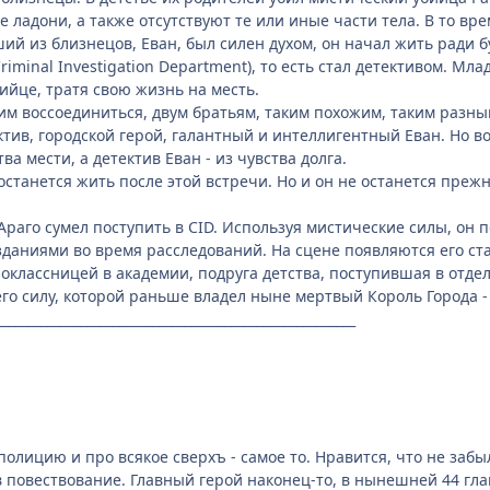
е ладони, а также отсутствуют те или иные части тела. В то вр
ий из близнецов, Еван, был силен духом, он начал жить ради б
Criminal Investigation Department), то есть стал детективом. Мл
ийце, тратя свою жизнь на месть.
им воссоединиться, двум братьям, таким похожим, таким разн
ктив, городской герой, галантный и интеллигентный Еван. Но во
ва мести, а детектив Еван - из чувства долга.
останется жить после этой встречи. Но и он не останется прежни
 Араго сумел поступить в CID. Используя мистические силы, он 
аниями во время расследований. На сцене появляются его ста
оклассницей в академии, подруга детства, поступившая в отде
о силу, которой раньше владел ныне мертвый Король Города - 
_______________________________________________________
полицию и про всякое сверхъ - самое то. Нравится, что не заб
 повествование. Главный герой наконец-то, в нынешней 44 гла