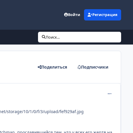
Войти
Регистрация
Поиск...
Поделиться
Подписчики
comment_258
net/storage/10/1/0/f/3/upload/fef929af.jpg
tchman, прославившийся тем, что у всех его жертв на