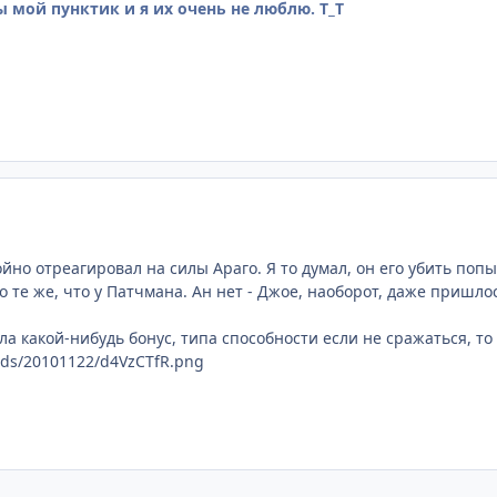
 мой пунктик и я их очень не люблю. Т_Т
йно отреагировал на силы Араго. Я то думал, он его убить попы
то те же, что у Патчмана. Ан нет - Джое, наоборот, даже пришлос
ла какой-нибудь бонус, типа способности если не сражаться, то
oads/20101122/d4VzCTfR.png