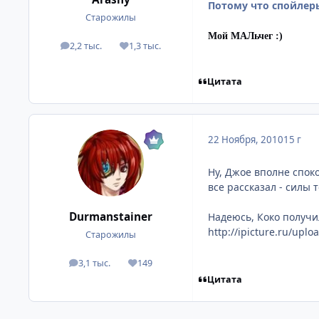
Потому что спойлеры
Старожилы
Мой МАЛьчег :)
2,2 тыс.
1,3 тыс.
посты
Репутация
Цитата
22 Ноября, 2010
15 г
Ну, Джое вполне споко
все рассказал - силы 
Durmanstainer
Надеюсь, Коко получи
http://ipicture.ru/upl
Старожилы
3,1 тыс.
149
посты
Репутация
Цитата