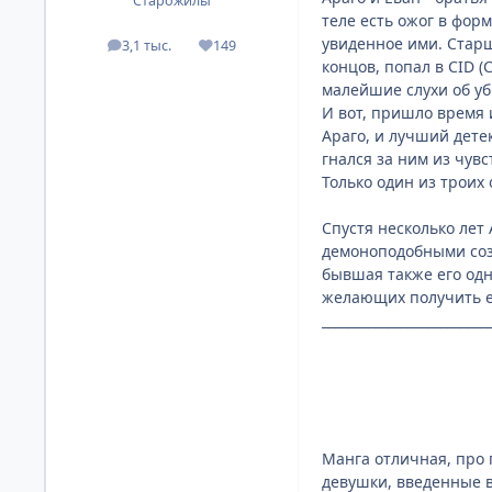
Старожилы
теле есть ожог в форм
увиденное ими. Старш
3,1 тыс.
149
посты
Репутация
концов, попал в CID (
малейшие слухи об уб
И вот, пришло время 
Араго, и лучший дете
гнался за ним из чувст
Только один из троих 
Спустя несколько лет
демоноподобными созд
бывшая также его одн
желающих получить ег
_________________________
Манга отличная, про 
девушки, введенные в