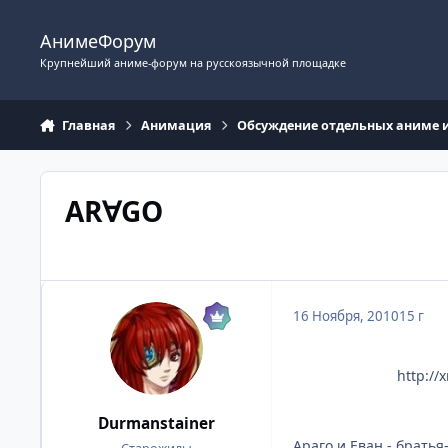
Перейти к содержимому
АнимеФорум
Крупнейший аниме-форум на русскоязычной площадке
Главная
Анимация
Обсуждение отдельных аниме 
AR∀GO
16 Ноября, 2010
15 г
http://
Durmanstainer
Араго и Еван - брать