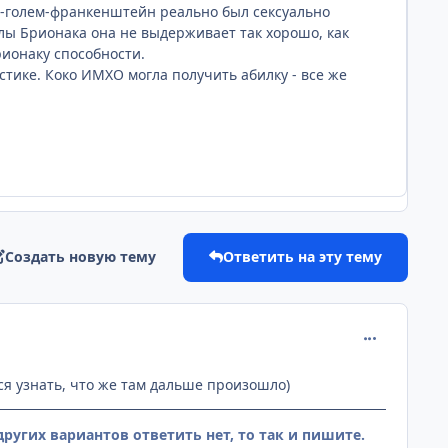
и-голем-франкенштейн реально был сексуально
илы Брионака она не выдерживает так хорошо, как
рионаку способности.
стике. Коко ИМХО могла получить абилку - все же
Создать новую тему
Ответить на эту тему
comment_258
ься узнать, что же там дальше произошло)
ругих вариантов ответить нет, то так и пишите.