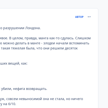
comment_266
АВТОР
 о разрушении Лондона.
ое. В целом, правда, манга как-то сдулась. Слишком
ую можно делать в манге - злодеи начали вспоминать
 такая тяжелая была, что они решили десяток
ших вещей, как:
к убили, нефига возвращать.
 уж, совсем невыносимой она не стала, но ничего
у на 6/10.