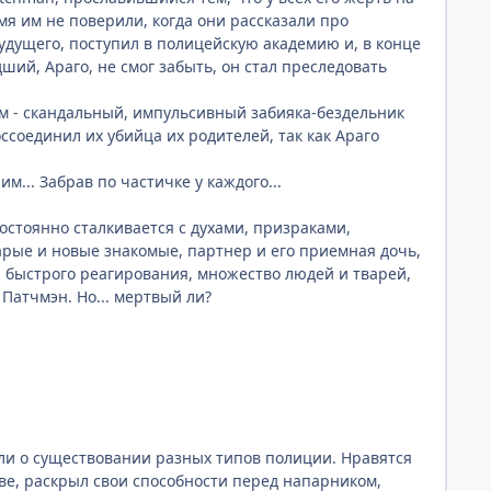
емя им не поверили, когда они рассказали про
удущего, поступил в полицейскую академию и, в конце
адший, Араго, не смог забыть, он стал преследовать
ым - скандальный, импульсивный забияка-бездельник
ссоединил их убийца их родителей, так как Араго
м... Забрав по частичке у каждого...
постоянно сталкивается с духами, призраками,
рые и новые знакомые, партнер и его приемная дочь,
л быстрого реагирования, множество людей и тварей,
Патчмэн. Но... мертвый ли?
ыли о существовании разных типов полиции. Нравятся
ве, раскрыл свои способности перед напарником,