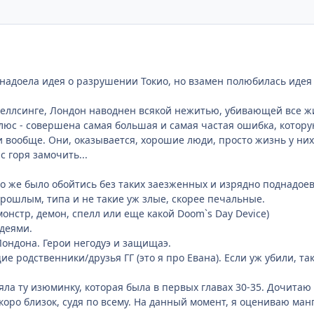
надоела идея о разрушении Токио, но взамен полюбилась идея
Хеллсинге, Лондон наводнен всякой нежитью, убивающей все жив
Плюс - совершена самая большая и самая частая ошибка, котор
 вообще. Они, оказывается, хорошие люди, просто жизнь у них
 горя замочить...
 же было обойтись без таких заезженных и изрядно поднадоев
прошлым, типа и не такие уж злые, скорее печальные.
онстр, демон, спелл или еще какой Doom`s Day Device)
деями.
ондона. Герои негодуэ и защищаэ.
е родственники/друзья ГГ (это я про Евана). Если уж убили, та
яла ту изюминку, которая была в первых главах 30-35. Дочитаю
коро близок, судя по всему. На данный момент, я оцениваю манг