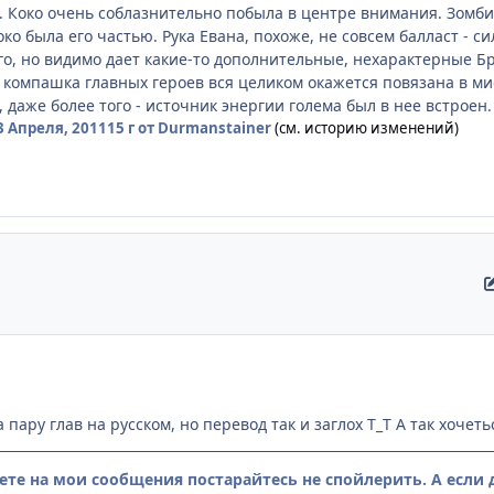
. Коко очень соблазнительно побыла в центре внимания. Зомб
ко была его частью. Рука Евана, похоже, не совсем балласт - с
го, но видимо дает какие-то дополнительные, нехарактерные Б
а компашка главных героев вся целиком окажется повязана в ми
 даже более того - источник энергии голема был в нее встроен.
3 Апреля, 2011
15 г
от Durmanstainer
(см. историю изменений)
 пару глав на русском, но перевод так и заглох Т_Т А так хочет
ете на мои сообщения постарайтесь не спойлерить. А если д