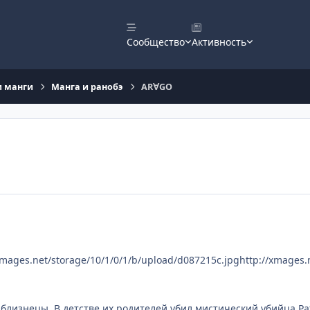
Сообщество
Активность
и манги
Манга и ранобэ
AR∀GO
xmages.net/storage/10/1/0/1/b/upload/d087215c.jpg
http://xmages.
я-близнецы. В детстве их родителей убил мистический убийца Pa