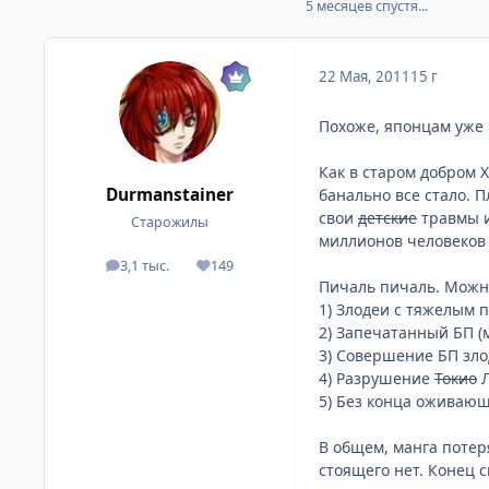
5 месяцев спустя...
22 Мая, 2011
15 г
Похоже, японцам уже 
Как в старом добром 
Durmanstainer
банально все стало. 
свои
детские
травмы и
Старожилы
миллионов человеков с
3,1 тыс.
149
посты
Репутация
Пичаль пичаль. Можно
1) Злодеи с тяжелым 
2) Запечатанный БП (м
3) Совершение БП зло
4) Разрушение
Токио
Л
5) Без конца оживающи
В общем, манга потер
стоящего нет. Конец с