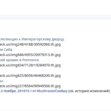
илегающих к Императорскому дворцу.
ack.us/img248/4188/39592066.th.jpg
ом Сиба.
ack.us/img686/4955/20979313.th.jpg
ий храмик в Роппонги.
ack.us/img834/7128/19284970.th.jpg
ack.us/img825/8056/46468200.th.jpg
цы.
ack.us/img227/8564/90949506.th.jpg
12 Ноября, 2010
15 г
от MushroomCowboy
(см. историю изменений)