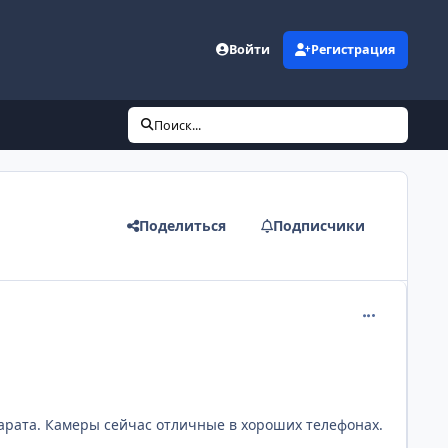
Войти
Регистрация
Поиск...
Поделиться
Подписчики
comment_258
арата. Камеры сейчас отличные в хороших телефонах.