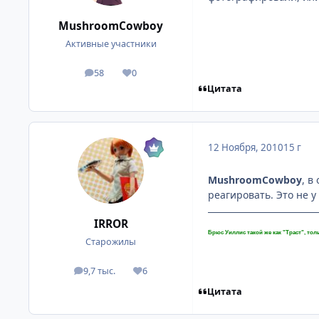
MushroomCowboy
Активные участники
58
0
посты
Репутация
Цитата
12 Ноября, 2010
15 г
MushroomCowboy
, в
реагировать. Это не у 
IRROR
Брюс Уиллис такой же как "Траст", толь
Старожилы
9,7 тыс.
6
посты
Репутация
Цитата