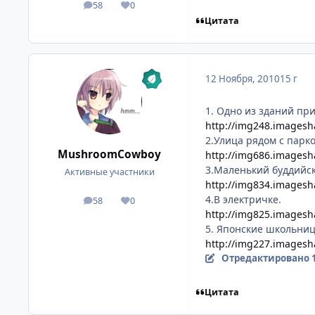
58
0
посты
Репутация
Цитата
12 Ноября, 2010
15 г
1. Одно из зданий пр
http://img248.imagesh
2.Улица рядом с парк
MushroomCowboy
http://img686.imagesh
3.Маленький буддийск
Активные участники
http://img834.imagesh
4.В электричке.
58
0
посты
Репутация
http://img825.imagesh
5. Японские школьни
http://img227.imagesh
Отредактировано
Цитата