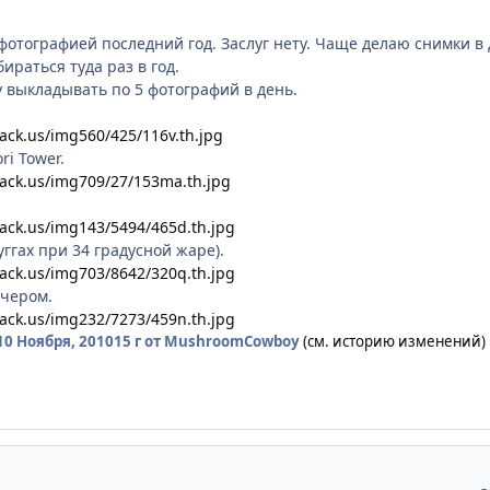
отографией последний год. Заслуг нету. Чаще делаю снимки в 
ираться туда раз в год.
у выкладывать по 5 фотографий в день.
ack.us/img560/425/116v.th.jpg
ri Tower.
ack.us/img709/27/153ma.th.jpg
ack.us/img143/5494/465d.th.jpg
ггах при 34 градусной жаре).
ack.us/img703/8642/320q.th.jpg
ечером.
ack.us/img232/7273/459n.th.jpg
10 Ноября, 2010
15 г
от MushroomCowboy
(см. историю изменений)