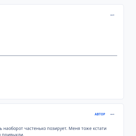
comment_258
comment_258
АВТОР
ь наоборот частенько позирует. Меня тоже кстати
м привыкли.