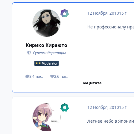
12 Ноября, 2010
15 г
Не профессионалу нра
Кирико Кираюто
Супермодераторы
8,4 тыс.
2,6 тыс.
посты
Репутация
Цитата
12 Ноября, 2010
15 г
Летнее небо в Японии