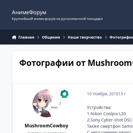
Перейти к содержимому
АнимеФорум
Крупнейший аниме-форум на русскоязычной площадке
Главная
Общение
Наше творчество
Фотографи
Фотографии от Mushroo
10 Ноября, 2010
15 г
Устройства:
1.Nikon Coolpix L20
2.Sony Cyber-shot DS
MushroomCowboy
Также смартфон Sams
С него снимаю редко.