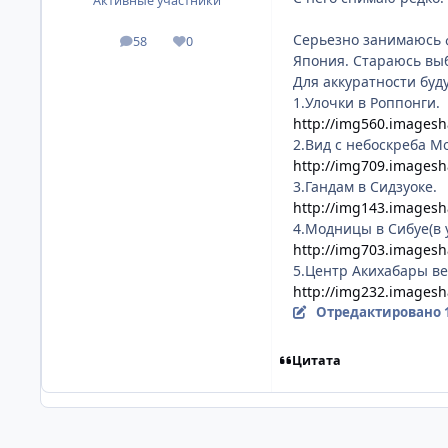
Активные участники
Серьезно занимаюсь ф
58
0
посты
Репутация
Япония. Стараюсь выб
Для аккуратности буд
1.Улочки в Роппонги.
http://img560.imagesh
2.Вид с небоскреба Mo
http://img709.imagesh
3.Гандам в Сидзуоке.
http://img143.imagesh
4.Модницы в Сибуе(в у
http://img703.imagesh
5.Центр Акихабары в
http://img232.imagesh
Отредактировано
Цитата