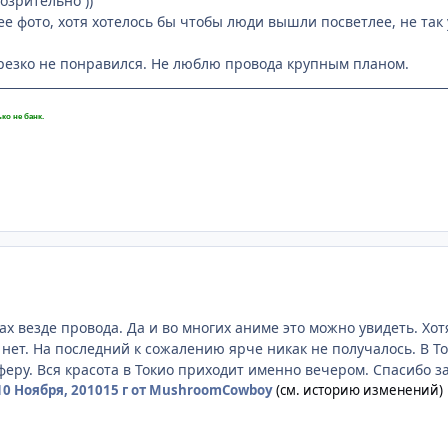
зрительно ))
е фото, хотя хотелось бы чтобы люди вышли посветлее, не так 
резко не понравился. Не люблю провода крупным планом.
ко не банк.
х везде провода. Да и во многих аниме это можно увидеть. Хотя
о нет. На последний к сожалению ярче никак не получалось. В То
еру. Вся красота в Токио приходит именно вечером. Спасибо за
10 Ноября, 2010
15 г
от MushroomCowboy
(см. историю изменений)