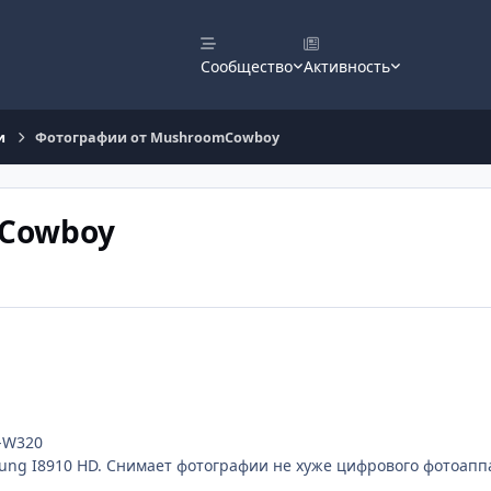
Сообщество
Активность
и
Фотографии от MushroomCowboy
mCowboy
C-W320
ung I8910 HD. Снимает фотографии не хуже цифрового фотоапп