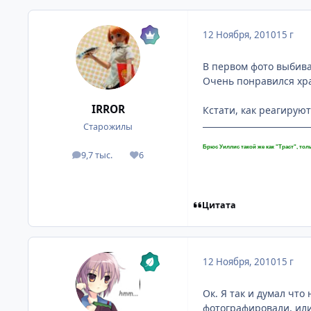
12 Ноября, 2010
15 г
В первом фото выбива
Очень понравился храм
IRROR
Кстати, как реагирую
Старожилы
Брюс Уиллис такой же как "Траст", толь
9,7 тыс.
6
посты
Репутация
Цитата
12 Ноября, 2010
15 г
Ок. Я так и думал чт
фотографировали, или