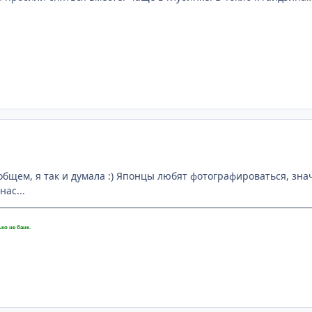
 общем, я так и думала :) Японцы любят фотографироваться, з
нас...
ко не банк.