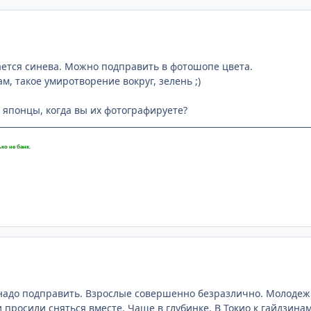
ется синева. Можно подправить в фотошопе цвета.
, такое умиротворение вокруг, зелень ;)
т японцы, когда вы их фотографируете?
ко не банк.
о надо подправить. Взрослые совершенно безразлично. Молодеж
 просили сняться вместе. Чаще в глубинке. В Токио к гайдзина