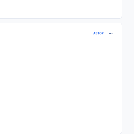
comment_258
АВТОР