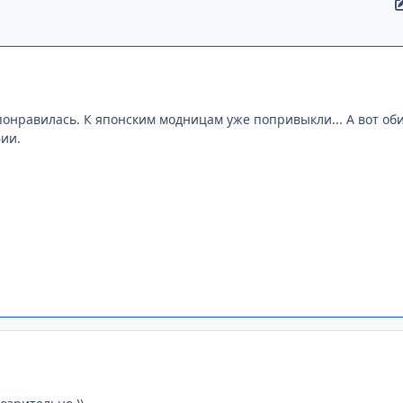
понравилась. К японским модницам уже попривыкли... А вот оби
ии.