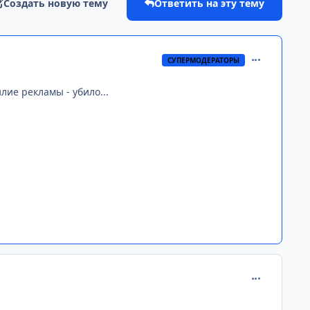
Создать новую тему
Ответить на эту тему
comment_258
СУПЕРМОДЕРАТОРЫ
лие рекламы - убило...
comment_258