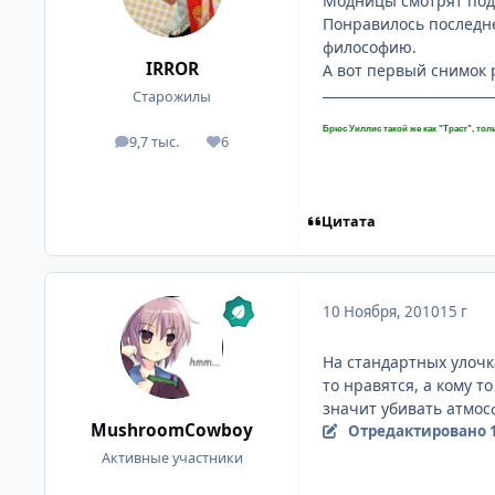
Модницы смотрят подо
Понравилось последне
философию.
IRROR
А вот первый снимок 
Старожилы
Брюс Уиллис такой же как "Траст", толь
9,7 тыс.
6
посты
Репутация
Цитата
10 Ноября, 2010
15 г
На стандартных улочка
то нравятся, а кому т
значит убивать атмосф
MushroomCowboy
Отредактировано
Активные участники