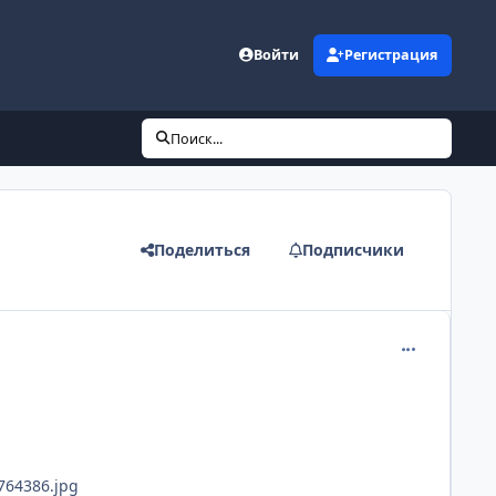
Войти
Регистрация
Поиск...
Поделиться
Подписчики
comment_258
d764386.jpg