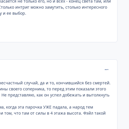
сается не только его, но и всех - конец света там, или
Столько интриг можно замутить, столько интересного
у и ее выбор.
comment_266
 несчастный случай, да и то, кончившийся без смертей.
ины своего соперника, то перед этим показали этого
х. Не представляю, как он успел добежать и вытолкнуть
а, когда эта парочка УЖЕ падала, а народ тем
том, что там от силы в 4 этажа высота. Фэйл такой