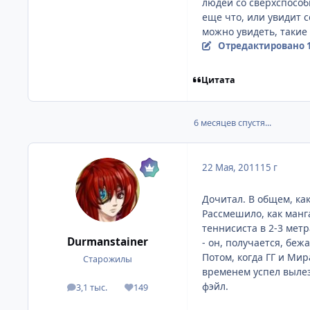
людей со сверхспособн
еще что, или увидит 
можно увидеть, такие 
Отредактировано
Цитата
6 месяцев спустя...
22 Мая, 2011
15 г
Дочитал. В общем, как
Рассмешило, как манг
теннисиста в 2-3 метр
Durmanstainer
- он, получается, бежа
Потом, когда ГГ и Мир
Старожилы
временем успел вылез
фэйл.
3,1 тыс.
149
посты
Репутация