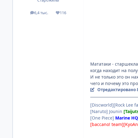
Старожилы
6,4 тыс.
116
посты
Репутация
Мататаки - старшекла
когда находит на пол
И не только это он н
чего и почему это пр
Отредактировано
[Discworld][Rock Lee fa
[Naruto] Jounin
[Taijut
[One Piece]
Marine HQ
[baccano! team][KyoAn