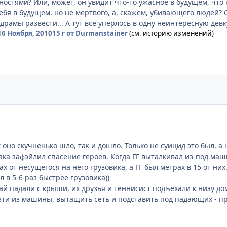
остями? Или, может, он увидит что-то ужасное в будущем, что ка
себя в будущем, но не мертвого, а, скажем, убивающего людей? 
драмы развести... А тут все уперлось в одну неинтересную девк
16 Ноября, 2010
15 г
от Durmanstainer
(см. историю изменений)
 оно скучненько шло, так и дошло. Только не суицид это был, а
ака зафэйлил спасение героев. Когда ГГ выталкивал из-под маш
ах от несущегося на него грузовика, а ГГ был метрах в 15 от ни
л в 5-6 раз быстрее грузовика))
ай падали с крыши, их друзья и теннисист подъехали к низу дом
ти из машины, вытащить сеть и подставить под падающих - при 