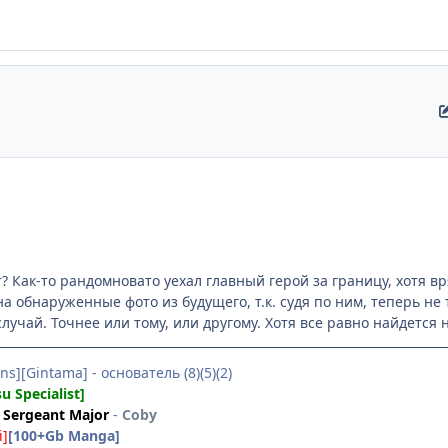
? Как-то рандомновато уехал главный герой за границу, хотя в
а обнаруженные фото из будущего, т.к. судя по ним, теперь не т
лучай. Точнее или тому, или другому. Хотя все равно найдется 
ns][Gintama] - основатель (8)(5)(2)
su Specialist]
Sergeant Major
-
Coby
i]
[100+Gb Manga]