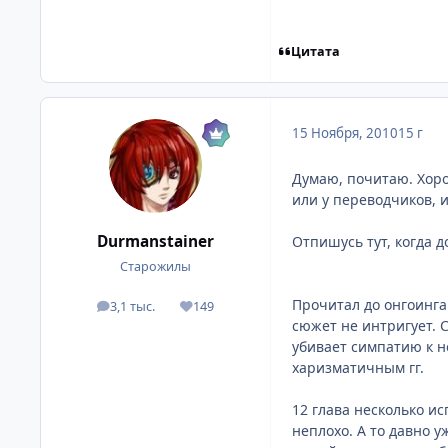
Цитата
15 Ноября, 2010
15 г
Думаю, почитаю. Хорош
или у переводчиков, и
Durmanstainer
Отпишусь тут, когда д
Старожилы
Прочитал до онгоинга
3,1 тыс.
149
посты
Репутация
сюжет не интригует. С
убивает симпатию к 
харизматичным гг.
12 глава несколько и
неплохо. А то давно 