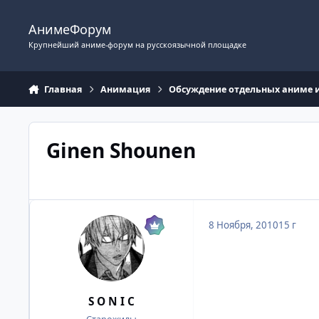
Перейти к содержимому
АнимеФорум
Крупнейший аниме-форум на русскоязычной площадке
Главная
Анимация
Обсуждение отдельных аниме 
Ginen Shounen
8 Ноября, 2010
15 г
S O N I C