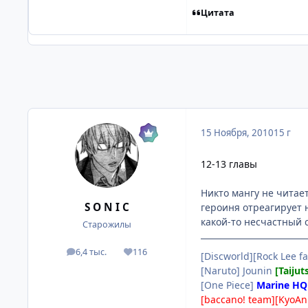
Цитата
15 Ноября, 2010
15 г
12-13 главы
Никто мангу не читает
S O N I C
героиня отреагирует н
какой-то несчастный с
Старожилы
6,4 тыс.
116
посты
Репутация
[Discworld][Rock Lee fa
[Naruto] Jounin
[Taijut
[One Piece]
Marine HQ
[baccano! team][KyoAn