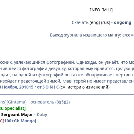
INFO [M-U]
Скачать (
eng
) (
rus
) -
ongoing
Выход журнала издающего мангу: ежем
ссник, увлекающийся фотографией. Однажды, он узнаёт, что м
учившейся фотографии девушку, которая ему нравится, целующю
аходит, на одной из фотографий он также обнаруживает мертвог
оизойдет предстоящей зимой, глав. герой не имеет представлен
8 Ноября, 2010
15 г
от S O N I C
(см. историю изменений)
ns][Gintama] - основатель (8)(5)(2)
su Specialist]
Sergeant Major
-
Coby
i]
[100+Gb Manga]