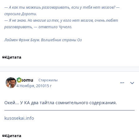
— А как ты можешь разговаривать, если у тебя нет мозгов?
—
спросила Дороти.
— Я не знаю. Но многие из тех, у кого нет мозгов, очень любят
разговаривать,
—
ответило Чучело.
Лаймен Фрэнк Баум. Волшебник страны Оз
Цитата
comment_2579666
Статистика автора
Hisomu
Старожилы
4 Ноября, 2010
15 г
Окей... У КА два тайтла сомнительного содержания.
kusosekai.info
Цитата