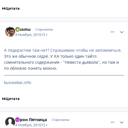
Цитата
comment_2579587
Статистика автора
Hisomu
Старожилы
4 Ноября, 2010
15 г
А педерастии там нет? Спрашиваю чтобы не запомоиться.
Это же обычное сёдзё. У КА только один тайтл
сомнительного содержания - "Невеста дьявола", но там и
по обложке понять можно.
kusosekai.info
Цитата
comment_2579618
Статистика автора
Барон Пятница
Старожилы
4 Ноября, 2010
15 г