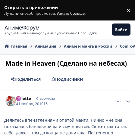
Перейти к содержимому
Открыть в приложении
×
З
Лучший способ просмотра.
Узнать больше
.
АнимеФорум
Войти
Крупнейший аниме-форум на русскоязычной площадке
Главная
Анимация
Аниме и манга в России
Comix-
Made in Heaven (Сделано на небесах)
Поделиться
Подписчики
comment_2579527
Статистика автора
Colette
Старожилы
4 Ноября, 2010
15 г
Делитесь впечатлениями от этой манги. Лично мне она
показалась банальной да и скучноватой. Сюжет как то так
себе, даже 1 том до конца не дочитала. Постепенно