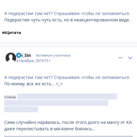
А педерастии там нет? Спрашиваю чтобы не запомоиться.
Педерастия чуть-чуть есть, но в неакцентированном виде.
Цитата
comment_2579619
Статистика автора
Sin_Sin
Активные участники
4 Ноября, 2010
15 г
А педерастии там нет? Спрашиваю чтобы не запомоиться.
По-моему, все же есть... <_<
Во всяком случае герой оказывал некие услуги
Спойлер
другому персонажу мужского пола, как я поняла,
неоднократно...
Сама случайно нарвалась, после этого долго на мангу от КА
даже перелистывать в магазине боялась...