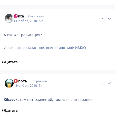
comment_2579673
Статистика автора
Yonta
Старожилы
4 Ноября, 2010
15 г
А как же Гравитация?
И всё выше сказанное, всего лишь моё ИМХО.
Цитата
comment_2579724
Статистика автора
Лапоть
Старожилы
4 Ноября, 2010
15 г
Kibavеk
, там нет сомнений, там всё ясно заранее.
Цитата