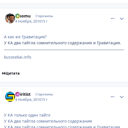
comment_2579726
Статистика автора
Hisomu
Старожилы
4 Ноября, 2010
15 г
А как же Гравитация?
У КА два тайтла сомнительного содержания и Гравитация.
kusosekai.info
Цитата
comment_2579740
Статистика автора
Spiritist
Старожилы
4 Ноября, 2010
15 г
У КА только один тайтл
У КА два тайтла сомнительного содержания
У КА два тайтла сомнительного содержания и Гравитация