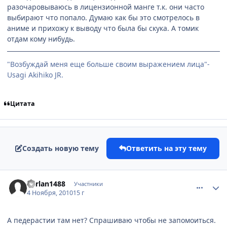
разочаровываюсь в лицензионной манге т.к. они часто
выбирают что попало. Думаю как бы это смотрелось в
аниме и прихожу к выводу что была бы скука. А томик
отдам кому нибудь.
"Возбуждай меня еще больше своим выражением лица"-
Usagi Akihiko JR.
Цитата
Создать новую тему
Ответить на эту тему
comment_2579583
Статистика автора
karlan1488
Участники
4 Ноября, 2010
15 г
А педерастии там нет? Спрашиваю чтобы не запомоиться.