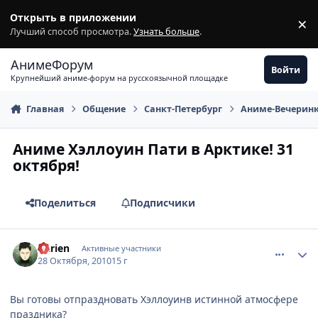
Перейти к содержимому
Открыть в приложении
×
З
Лучший способ просмотра.
Узнать больше
.
АнимеФорум
Войти
Крупнейший аниме-форум на русскоязычной площадке
Главная
Общение
Санкт-Петербург
Аниме-Вечерин
Аниме Хэллоуин Пати в Арктике! 31
октября!
Поделиться
Подписчики
comment_2575287
Статистика автора
Darien
Активные участники
28 Октября, 2010
15 г
Вы готовы отпраздновать Хэллоуинв истинной атмосфере
праздника?