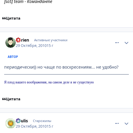
[soS] team - Команданте
Цитата
comment_2576226
Статистика автора
Darien
Активные участники
29 Октября, 2010
15 г
АВТОР
периодически)) но чаще по воскресениям... не удобно?
Я плод вашего воображения, на самом деле я не существую
Цитата
comment_2576281
Статистика автора
Soulis
Старожилы
29 Октября, 2010
15 г