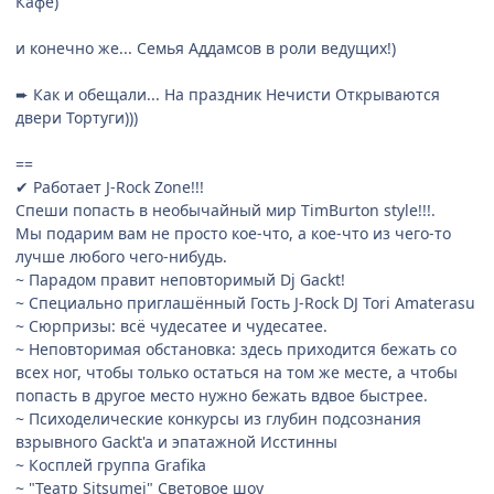
Кафе)
и конечно же... Семья Аддамсов в роли ведущих!)
➨ Как и обещали... На праздник Нечисти Открываются
двери Тортуги)))
==
✔ Работает J-Rock Zone!!!
Спеши попасть в необычайный мир TimBurton style!!!.
Мы подарим вам не просто кое-что, а кое-что из чего-то
лучше любого чего-нибудь.
~ Парадом правит неповторимый Dj Gackt!
~ Специально приглашённый Гость J-Rock DJ Tori Amaterasu
~ Сюрпризы: всё чудесатее и чудесатее.
~ Неповторимая обстановка: здесь приходится бежать со
всех ног, чтобы только остаться на том же месте, а чтобы
попасть в другое место нужно бежать вдвое быстрее.
~ Психоделические конкурсы из глубин подсознания
взрывного Gackt'a и эпатажной Исстинны
~ Косплей группа Grafika
~ "Театр Sitsumei" Световое шоу