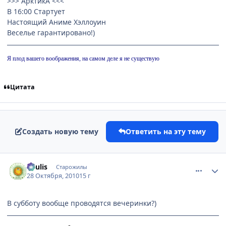
>>> АрктикА <<<
В 16:00 Стартует
Настоящий Аниме Хэллоуин
Веселье гарантировано!)
Я плод вашего воображения, на самом деле я не существую
Цитата
Создать новую тему
Ответить на эту тему
comment_2575367
Статистика автора
Soulis
Старожилы
28 Октября, 2010
15 г
В субботу вообще проводятся вечеринки?)