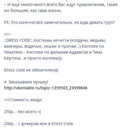
~ И ещё много-много всего Вас ждут приключения, такие
же большие, как сама жизнь.
PS: Это конечно всё замечательно, но куда девать труп?
===
::DRESS CODE:: Костюмы нечести (колдуны, ведьмы,
вампиры, водяные, лешие и прочая...) Косплеи по
тематике... Косплеи по фильмам Аддамсов и Тима
Бёртона...и просто косплеи)))
Dress code не обязателен)))
✔ Заказываем музыку!
http://vkontakte.ru/topic-1359503_23599846
>>Стоимость входа:
250р. - без всего =(
200р. - с флаером или в Dress Code