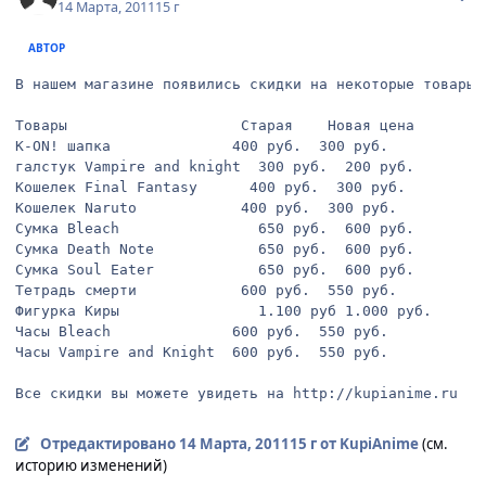
14 Марта, 2011
15 г
АВТОР
В нашем магазине появились скидки на некоторые товары!

Товары					  Старая	Новая цена

K-ON! шапка				 400 руб.  300 руб. 		   

галстук Vampire and knight  300 руб.  200 руб. 		   

Кошелек Final Fantasy	   400 руб.  300 руб. 		   

Кошелек Naruto			  400 руб.  300 руб. 		   

Сумка Bleach				650 руб.  600 руб. 		   

Сумка Death Note			650 руб.  600 руб. 		   

Сумка Soul Eater			650 руб.  600 руб. 		   

Тетрадь смерти			  600 руб.  550 руб. 		   

Фигурка Киры				1.100 руб 1.000 руб. 		   

Часы Bleach				 600 руб.  550 руб. 		   

Часы Vampire and Knight	 600 руб.  550 руб. 		  

Все скидки вы можете увидеть на http://kupianime.ru
Отредактировано
14 Марта, 2011
15 г
от KupiAnime
(см.
историю изменений)