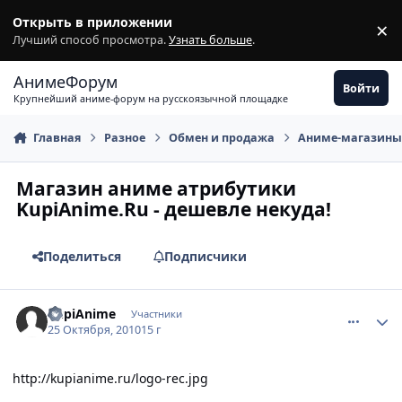
Перейти к содержимому
Открыть в приложении
×
З
Лучший способ просмотра.
Узнать больше
.
АнимеФорум
Войти
Крупнейший аниме-форум на русскоязычной площадке
Главная
Разное
Обмен и продажа
Аниме-магазин
Магазин аниме атрибутики
KupiAnime.Ru - дешевле некуда!
Поделиться
Подписчики
comment_2573150
Статистика автора
KupiAnime
Участники
25 Октября, 2010
15 г
http://kupianime.ru/logo-rec.jpg