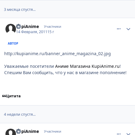
3 месяца спустя...
comment_2631409
Статистика автора
KupiAnime
Участники
14 Февраля, 2011
15 г
АВТОР
http://kupianime.ru/banner_anime_magazina_02.jpg
Уважаемые посетители
Аниме Магазина KupiAnime.ru
!
Спешим Вам сообщить, что у нас в магазине пополнение!
Цитата
4 недели спустя...
comment_2642141
Статистика автора
KupiAnime
Участники