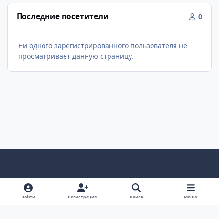
Последние посетители
0
Ни одного зарегистрированного пользователя не
просматривает данную страницу.
Светлый режим
Темный режим
Как в системе
v
k
Язык
Политика конфиденциальности
Войти
Регистрация
Поиск
Меню
Связаться с нами
Cookies