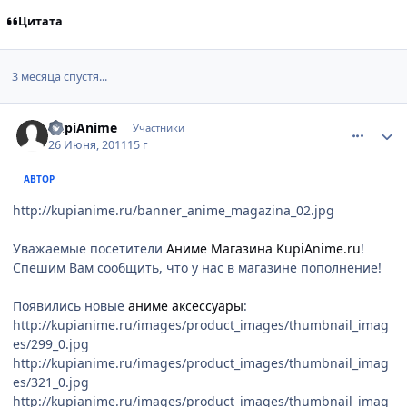
Цитата
3 месяца спустя...
comment_2680089
Статистика автора
KupiAnime
Участники
26 Июня, 2011
15 г
АВТОР
http://kupianime.ru/banner_anime_magazina_02.jpg
Уважаемые посетители
Аниме Магазина KupiAnime.ru
!
Спешим Вам сообщить, что у нас в магазине пополнение!
Появились новые
аниме аксессуары
:
http://kupianime.ru/images/product_images/thumbnail_imag
es/299_0.jpg
http://kupianime.ru/images/product_images/thumbnail_imag
es/321_0.jpg
http://kupianime.ru/images/product_images/thumbnail_imag