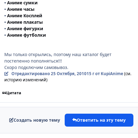
•
Аниме сумки
•
Аниме часы
•
Аниме Косплей
•
Аниме плакаты
•
Аниме фигурки
•
Аниме футболки
Мы только открылись, поэтому наш каталог будет
постепенно пополняться!!!
Скоро подключим самовывоз.
Отредактировано
25 Октября, 2010
15 г
от KupiAnime
(см.
историю изменений)
Цитата
Создать новую тему
Ответить на эту тему
comment_2579288
Статистика автора