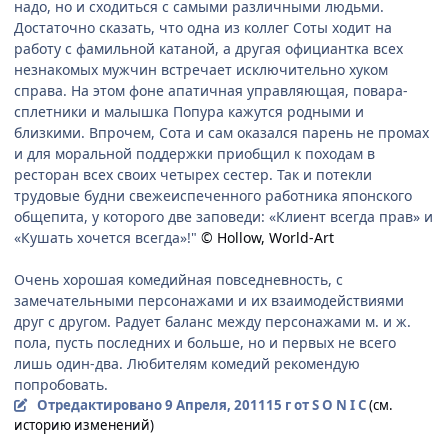
надо, но и сходиться с самыми различными людьми.
Достаточно сказать, что одна из коллег Соты ходит на
работу с фамильной катаной, а другая официантка всех
незнакомых мужчин встречает исключительно хуком
справа. На этом фоне апатичная управляющая, повара-
сплетники и малышка Попура кажутся родными и
близкими. Впрочем, Сота и сам оказался парень не промах
и для моральной поддержки приобщил к походам в
ресторан всех своих четырех сестер. Так и потекли
трудовые будни свежеиспеченного работника японского
общепита, у которого две заповеди: «Клиент всегда прав» и
«Кушать хочется всегда»!"
© Hollow, World-Art
Очень хорошая комедийная повседневность, с
замечательными персонажами и их взаимодействиями
друг с другом. Радует баланс между персонажами м. и ж.
пола, пусть последних и больше, но и первых не всего
лишь один-два. Любителям комедий рекомендую
попробовать.
Отредактировано
9 Апреля, 2011
15 г
от S O N I C
(см.
историю изменений)