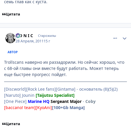
семь глав как с куста.
Цитата
comment_2659126
Статистика автора
S O N I C
Старожилы
28 Апреля, 2011
15 г
АВТОР
Trollscans наверно их раззадорили. Но сейчас хорошо, что
с 68-ой главы они вместе будут работать. Может теперь
еще быстрее прогресс пойдет.
[Discworld][Rock Lee fans][Gintama] - основатель (8)(5)(2)
[Naruto] Jounin
[Taijutsu Specialist]
[One Piece]
Marine HQ
Sergeant Major
-
Coby
[baccano! team][KyoAni]
[100+Gb Manga]
Цитата