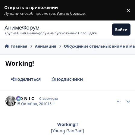
Перейти к содержимому
Открыть в приложении
×
З
Лучший способ просмотра.
Узнать больше
.
АнимеФорум
Войти
Крупнейший аниме-форум на русскоязычной площадке
Главная
Анимация
Обсуждение отдельных аниме и м
Working!
Поделиться
Подписчики
comment_2565843
Статистика автора
S O N I C
Старожилы
15 Октября, 2010
15 г
Working!!
[Young GanGan]