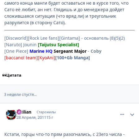
самого конца манги будет оставаться не в курсе того, что
Сато её любит, ан нет. Глядишь и до менеджера дойдет
сложившаяся ситуация (что вряд ли) и треугольник
разрулится (в сторону Сато).
[Discworld][Rock Lee fans][Gintama] - основатель (8)(5)(2)
[Naruto] Jounin
[Taijutsu Specialist]
[One Piece]
Marine HQ
Sergeant Major
-
Coby
[baccano! team][KyoAni]
[100+Gb Manga]
Цитата
3 недели спустя...
comment_2659115
Статистика автора
Sicilian
Старожилы
28 Апреля, 2011
15 г
Кстати, горцы что-то прям разогнались, с 23его числа -