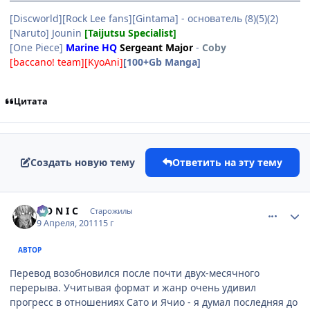
[Discworld][Rock Lee fans][Gintama] - основатель (8)(5)(2)
[Naruto] Jounin
[Taijutsu Specialist]
[One Piece]
Marine HQ
Sergeant Major
-
Coby
[baccano! team][KyoAni]
[100+Gb Manga]
Цитата
Создать новую тему
Ответить на эту тему
comment_2652061
Статистика автора
S O N I C
Старожилы
9 Апреля, 2011
15 г
АВТОР
Перевод возобновился после почти двух-месячного
перерыва. Учитывая формат и жанр очень удивил
прогресс в отношениях Сато и Ячио - я думал последняя до