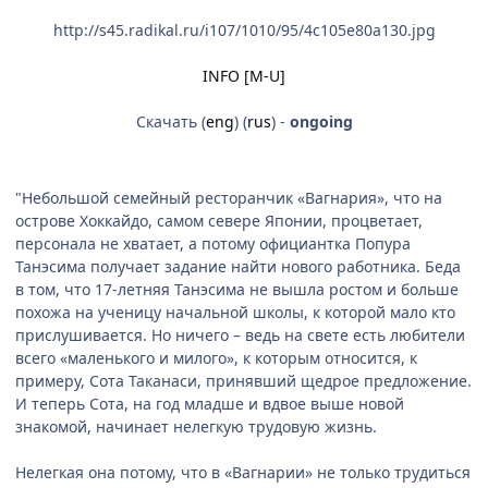
http://s45.radikal.ru/i107/1010/95/4c105e80a130.jpg
INFO [M-U]
Скачать (
eng
) (
rus
) -
ongoing
"Небольшой семейный ресторанчик «Вагнария», что на
острове Хоккайдо, самом севере Японии, процветает,
персонала не хватает, а потому официантка Попура
Танэсима получает задание найти нового работника. Беда
в том, что 17-летняя Танэсима не вышла ростом и больше
похожа на ученицу начальной школы, к которой мало кто
прислушивается. Но ничего – ведь на свете есть любители
всего «маленького и милого», к которым относится, к
примеру, Сота Таканаси, принявший щедрое предложение.
И теперь Сота, на год младше и вдвое выше новой
знакомой, начинает нелегкую трудовую жизнь.
Нелегкая она потому, что в «Вагнарии» не только трудиться