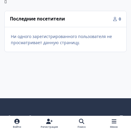
Последние посетители
0
Ни одного зарегистрированного пользователя не
просматривает данную страницу.
Светлый режим
Темный режим
Как в системе
v
k
Язык
Политика конфиденциальности
Войти
Регистрация
Поиск
Меню