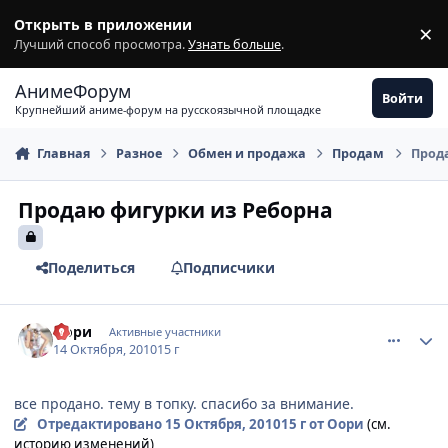
Перейти к содержимому
Открыть в приложении
×
З
Лучший способ просмотра.
Узнать больше
.
АнимеФорум
Войти
Крупнейший аниме-форум на русскоязычной площадке
Главная
Разное
Обмен и продажа
Продам
Прод
Продаю фигурки из Реборна
Поделиться
Подписчики
comment_2564937
Статистика автора
Оори
Активные участники
14 Октября, 2010
15 г
все продано. тему в топку. спасибо за внимание.
Отредактировано
15 Октября, 2010
15 г
от Оори
(см.
историю изменений)