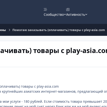
Сообщество
Активность
зины
Помогаю заказывать (оплачивать) товары с play-asia.com
чивать) товары с play-asia.c
оплачивать) товары с play-asia.com
 из крупнейших азиатских интернет-магазинов, предлагающий 
 мои услуги - 180 рублей. Если стоимость товара превышает 20
исление денег на мой счет через банк или же на мой яндекс-к