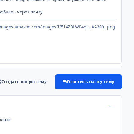
обнее - через личку.
x.images-amazon.com/images/I/514ZBLWP4qL._AA300_.png
Создать новую тему
Ответить на эту тему
comment_256
шевле