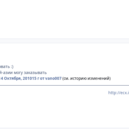
вать :)
эй-азии могу заказывать
14 Октября, 2010
15 г
от vano007
(см. историю изменений)
http://ec