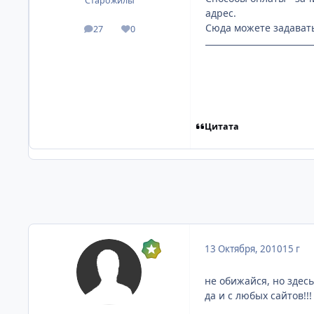
Старожилы
адрес.
Сюда можете задавать
27
0
посты
Репутация
Цитата
13 Октября, 2010
15 г
не обижайся, но здес
да и с любых сайтов!!!