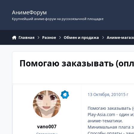
Перейти к содержимому
АнимеФорум
Крупнейший аниме-форум на русскоязычной площадке
Главная
Разное
Обмен и продажа
Аниме-мага
Помогаю заказывать (опла
13 Октября, 2010
15 г
Помогаю заказывать (
Play-Asia.com - один
аниме-тематики.
vano007
Минимальная плата за
Способы оплаты - зач