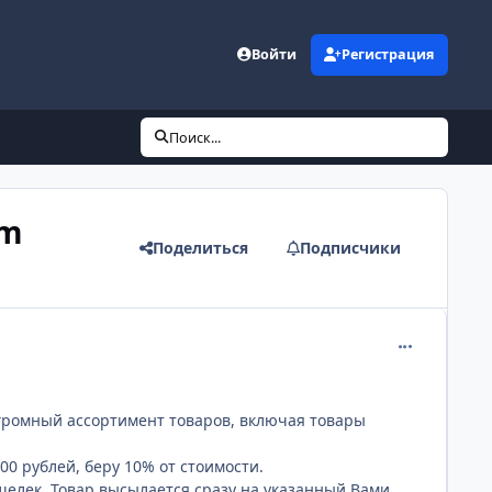
Войти
Регистрация
Поиск...
om
Поделиться
Подписчики
comment_256
огромный ассортимент товаров, включая товары
00 рублей, беру 10% от стоимости.
ошелек. Товар высылается сразу на указанный Вами