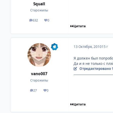
Squall
Старожилы
632
0
посты
Репутация
Цитата
13 Октября, 2010
15 г
Я должен был попробо
Да и я не только с пл
Отредактировано
vano007
Старожилы
27
0
посты
Репутация
Цитата