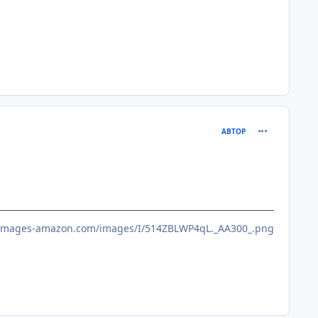
comment_256
АВТОР
x.images-amazon.com/images/I/514ZBLWP4qL._AA300_.png